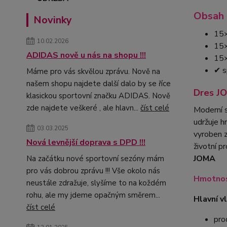
Obsah 
Novinky
15×
10.02.2026
15×
ADIDAS nově u nás na shopu !!!
15×
✔ s
Máme pro vás skvělou zprávu. Nově na
našem shopu najdete další dalo by se říce
Dres JO
klasickou sportovní značku ADIDAS. Nově
zde najdete veškeré , ale hlavn...
číst celé
Moderní s
udržuje h
03.03.2025
vyroben 
Nová levnější doprava s DPD !!!
životní p
JOMA
Na začátku nové sportovní sezóny mám
pro vás dobrou zprávu !!! Vše okolo nás
Hmotnos
neustále zdražuje, slyšíme to na koždém
rohu, ale my jdeme opačným směrem...
Hlavní v
číst celé
pro