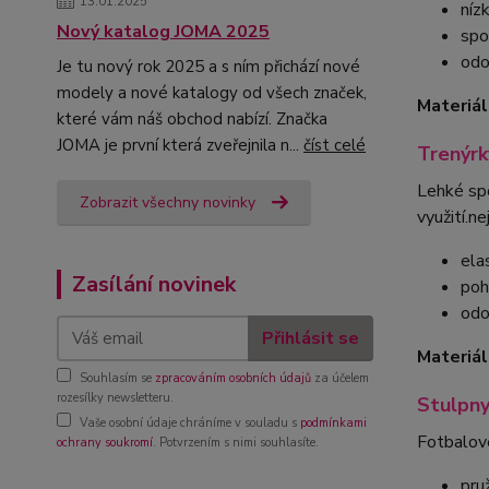
13.01.2025
níz
Nový katalog JOMA 2025
spo
odo
Je tu nový rok 2025 a s ním přichází nové
modely a nové katalogy od všech značek,
Materiál
které vám náš obchod nabízí. Značka
JOMA je první která zveřejnila n...
číst celé
Trenýr
Lehké spo
Zobrazit všechny novinky
využití.n
ela
Zasílání novinek
poh
odo
Přihlásit se
Materiál
Souhlasím se
zpracováním osobních údajů
za účelem
rozesílky newsletteru.
Stulpny
Vaše osobní údaje chráníme v souladu s
podmínkami
Fotbalové
ochrany soukromí
. Potvrzením s nimi souhlasíte.
pru