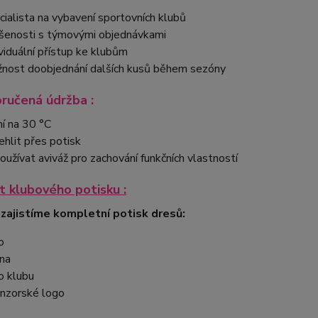
cialista na vybavení sportovních klubů
šenosti s týmovými objednávkami
ividuální přístup ke klubům
nost doobjednání dalších kusů během sezóny
ručená údržba :
ní na 30 °C
ehlit přes potisk
oužívat aviváž pro zachování funkčních vlastností
 klubového potisku :
 zajistíme kompletní potisk dresů:
o
na
o klubu
nzorské logo