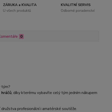
ZÁRUKA a KVALITA
KVALITNÍ SERVIS
U všech produktů
Odborné poradenství
Komentáře
0
ý tým?
 hráčů
, díky kterému vybavíte celý tým jedním nákupem
 družstva profesionální i amatérské soutěže.