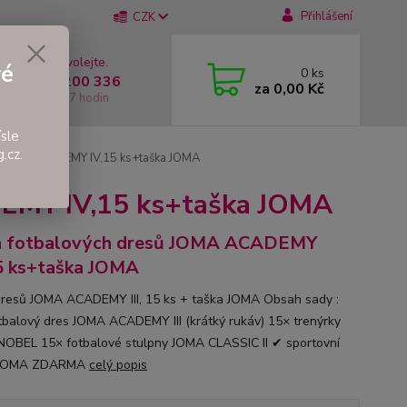
Přihlášení
CZK
 si rady? Zavolejte.
vé
0
ks
 +420 737 200 336
za
0,00 Kč
í-Pátek: 8 - 17 hodin
sle
.cz.
 JOMA ACADEMY IV,15 ks+taška JOMA
EMY IV,15 ks+taška JOMA
a fotbalových dresů JOMA ACADEMY
5 ks+taška JOMA
resů JOMA ACADEMY III, 15 ks + taška JOMA Obsah sady :
tbalový dres JOMA ACADEMY III (krátký rukáv) 15× trenýrky
OBEL 15× fotbalové stulpny JOMA CLASSIC II ✔ sportovní
 JOMA ZDARMA
celý popis