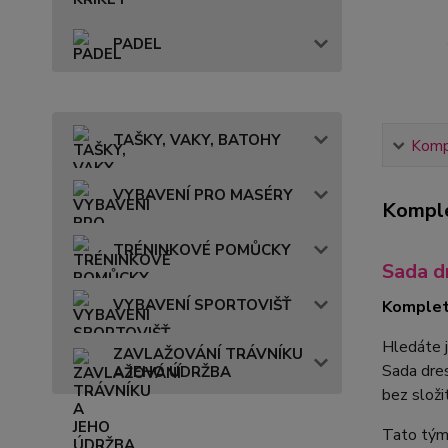
PADEL
TAŠKY, VAKY, BATOHY
Kompl
VYBAVENÍ PRO MASÉRY
Komple
TRÉNINKOVÉ POMŮCKY
Sada d
VYBAVENÍ SPORTOVIŠŤ
Komplet
Hledáte 
ZAVLAŽOVÁNÍ TRÁVNÍKU
Sada dr
A JEHO ÚDRŽBA
bez složi
Tato týmo