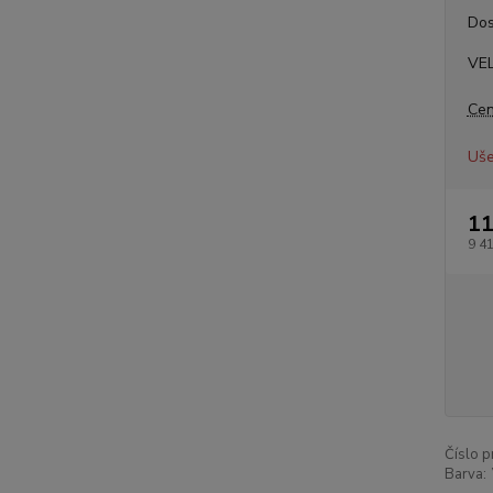
Dos
VE
Cen
Uše
11
9 4
Číslo p
Barva: