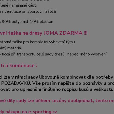
ílené namáhané části
rá ventilace při sportovní zátěži
:
90% polyamid, 10% elastan
vní taška na dresy JOMA ZDARMA !!!
storná taška pro kompletní vybavení týmu
lný materiál
ktická při transportu celé sady dresů , nebeo jiného vybavení
sti a kombinace :
ti lze v rámci sady libovolně kombinovat dle pot
 POŽADAVKŮ. Vše prosím napište do poznávky u pro
ovat pro upřesnění finálního rozpisu kusů a velikostí.
ivé díly sady lze během sezóny doobjednat, tento mo
y nákupu na e-sporting.cz