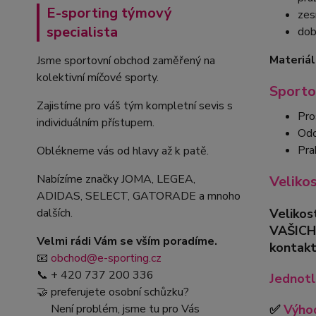
E-sporting týmový
zes
specialista
dob
Materiál
Jsme sportovní obchod zaměřený na
kolektivní míčové sporty.
Sporto
Zajistíme pro váš tým kompletní sevis s
Pro
individuálním přístupem.
Odo
Pra
Oblékneme vás od hlavy až k patě.
Nabízíme značky JOMA, LEGEA,
Veliko
ADIDAS, SELECT, GATORADE a mnoho
Velikos
dalších.
VAŠICH
Velmi rádi Vám se vším poradíme.
kontakt
📧
obchod@e-sporting.cz
📞 + 420 737 200 336
Jednotl
🤝 preferujete osobní schůzku?
✅
Výhod
Není problém, jsme tu pro Vás