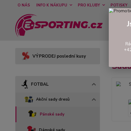
O NÁS
INFO K NÁKUPU
PRO KLUBY
POTISKY
J
Rá
+42
Úvod
VÝPRODEJ poslední kusy
Sada
FOTBAL
Akční sady dresů
Pánské sady
Dámské sady