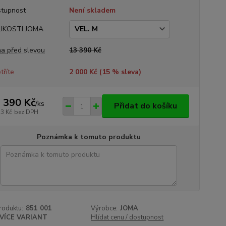
tupnost
Není skladem
LIKOSTI JOMA
a před slevou
13 390 Kč
tříte
2 000 Kč (
15
% sleva)
 390 Kč
/
ks
Přidat do košíku
13 Kč
bez DPH
Poznámka k tomuto produktu
roduktu:
851 001
Výrobce:
JOMA
VÍCE VARIANT
Hlídat cenu / dostupnost