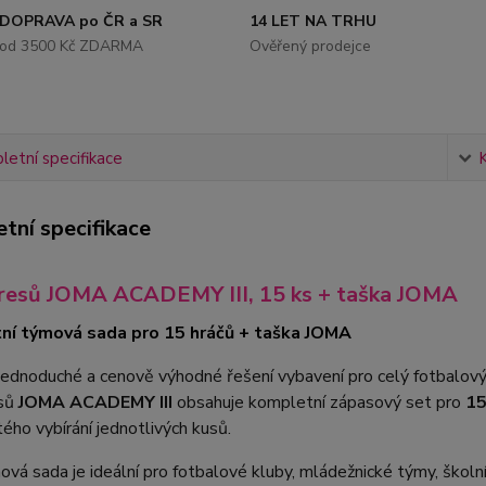
DOPRAVA po ČR a SR
14 LET NA TRHU
od 3500 Kč ZDARMA
Ověřený prodejce
etní specifikace
tní specifikace
resů JOMA ACADEMY III, 15 ks + taška JOMA
ní týmová sada pro 15 hráčů + taška JOMA
jednoduché a cenově výhodné řešení vybavení pro celý fotbalov
esů
JOMA ACADEMY III
obsahuje kompletní zápasový set pro
15
tého vybírání jednotlivých kusů.
vá sada je ideální pro fotbalové kluby, mládežnické týmy, školní