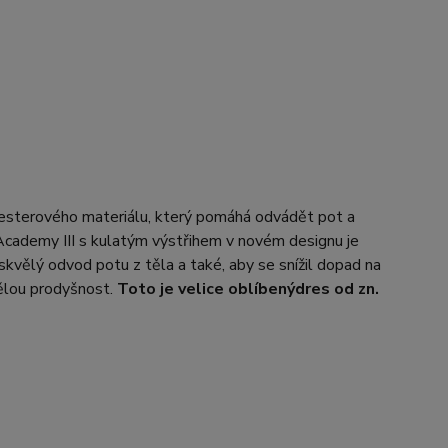
yesterového materiálu, který pomáhá odvádět pot a
Academy III s kulatým výstřihem v novém designu je
skvělý odvod potu z těla a také, aby se snížil dopad na
vělou prodyšnost.
Toto je velice oblíbený
dres od zn.