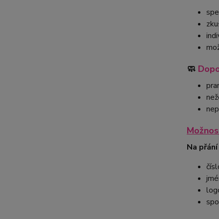
spe
zku
ind
mož
🧼
Dopo
pra
než
nep
Možnost
Na přání
čísl
jmé
log
spo