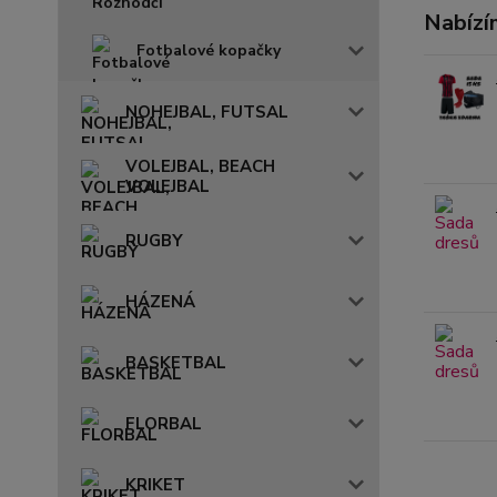
Nabízí
Fotbalové kopačky
NOHEJBAL, FUTSAL
VOLEJBAL, BEACH
VOLEJBAL
RUGBY
HÁZENÁ
BASKETBAL
FLORBAL
KRIKET