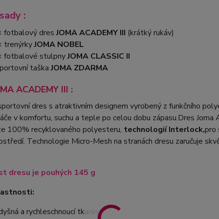
sady :
 fotbalový dres
JOMA ACADEMY III
(krátký rukáv)
 trenýrky
JOMA NOBEL
 fotbalové stulpny
JOMA CLASSIC II
portovní taška
JOMA ZDARMA
MA ACADEMY III :
portovní dres s atraktivním designem vyrobený z funkčního pol
ráče v komfortu, suchu a teple po celou dobu zápasu.Dres Joma 
ze 100% recyklovaného polyesteru,
technologií Interlock,
pro 
rostředí. Technologie Micro-Mesh na stranách dresu zaručuje sk
t dresu je pouhých 145 g
lastnosti:
dyšná a rychleschnoucí tkanina