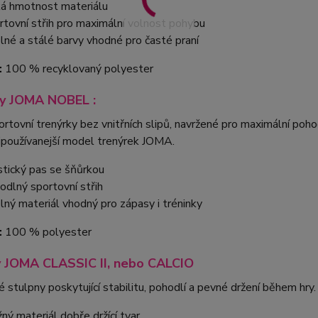
ká hmotnost materiálu
rtovní střih pro maximální volnost pohybu
lné a stálé barvy vhodné pro časté praní
:
100 % recyklovaný polyester
ky JOMA NOBEL :
rtovní trenýrky bez vnitřních slipů, navržené pro maximální po
ejpoužívanejší model trenýrek JOMA.
stický pas se šňůrkou
odlný sportovní střih
lný materiál vhodný pro zápasy i tréninky
:
100 % polyester
 JOMA CLASSIC II, nebo CALCIO
 stulpny poskytující stabilitu, pohodlí a pevné držení během hry.
žný materiál dobře držící tvar