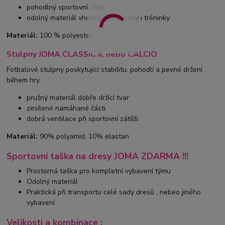
pohodlný sportovní střih
odolný materiál vhodný pro zápasy i tréninky
Materiál:
100 % polyester
Stulpny JOMA CLASSIC II, nebo CALCIO
Fotbalové stulpny poskytující stabilitu, pohodlí a pevné držení
během hry.
pružný materiál dobře držící tvar
zesílené namáhané části
dobrá ventilace při sportovní zátěži
Materiál:
90% polyamid, 10% elastan
Sportovní taška na dresy JOMA ZDARMA !!!
Prostorná taška pro kompletní vybavení týmu
Odolný materiál
Praktická při transportu celé sady dresů , nebeo jiného
vybavení
Velikosti a kombinace :