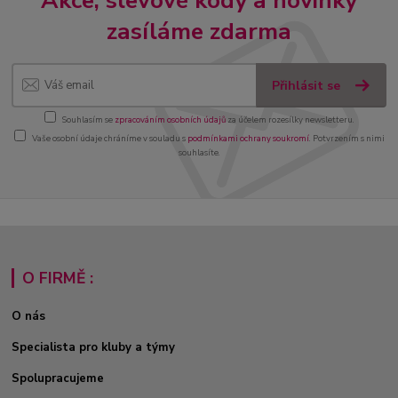
Akce, slevové kódy a novinky
zasíláme zdarma
Přihlásit se
Souhlasím se
zpracováním osobních údajů
za účelem rozesílky newsletteru.
Vaše osobní údaje chráníme v souladu s
podmínkami ochrany soukromí
. Potvrzením s nimi
souhlasíte.
O FIRMĚ :
O nás
Specialista pro kluby a týmy
Spolupracujeme