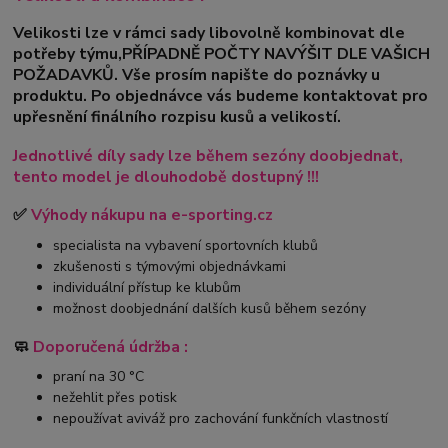
Velikosti lze v rámci sady libovolně kombinovat dle
potřeby týmu,PŘÍPADNĚ POČTY NAVÝŠIT DLE VAŠICH
POŽADAVKŮ. Vše prosím napište do poznávky u
produktu. Po objednávce vás budeme kontaktovat pro
upřesnění finálního rozpisu kusů a velikostí.
Jednotlivé díly sady lze během sezóny doobjednat,
tento model je dlouhodobě dostupný !!!
✅
Výhody nákupu na e-sporting.cz
specialista na vybavení sportovních klubů
zkušenosti s týmovými objednávkami
individuální přístup ke klubům
možnost doobjednání dalších kusů během sezóny
🧼
Doporučená údržba :
praní na 30 °C
nežehlit přes potisk
nepoužívat aviváž pro zachování funkčních vlastností