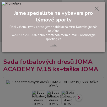
0
ks
tel: +420 737 200 336
CZK
za
0,00 Kč
Pondělí-Pátek: 8 - 17 hodin
Jsme specialisté na vybavení pro
týmové sporty
Menu
Rádi vašemu týmu zpracujeme nabídku na míru! Kontaktujte nás
na čísle
Hledat
+420 737 200 336 nebo prostřednictvím e-mailu obchod@e-
sporting.cz.
Zavřít
Úvod
FOTBAL
Akční sady dresů
Pánské sady
Sada fotbalových
dresů JOMA ACADEMY IV,15 ks+taška JOMA
Sada fotbalových dresů JOMA
ACADEMY IV,15 ks+taška JOMA