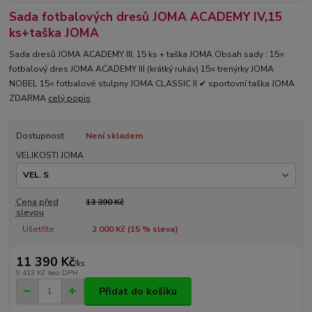
Sada fotbalových dresů JOMA ACADEMY IV,15
ks+taška JOMA
Sada dresů JOMA ACADEMY III, 15 ks + taška JOMA Obsah sady : 15×
fotbalový dres JOMA ACADEMY III (krátký rukáv) 15× trenýrky JOMA
NOBEL 15× fotbalové stulpny JOMA CLASSIC II ✔ sportovní taška JOMA
ZDARMA
celý popis
Dostupnost
Není skladem
VELIKOSTI JOMA
Cena před
13 390 Kč
slevou
Ušetříte
2 000 Kč (
15
% sleva)
11 390 Kč
/
ks
9 413 Kč
bez DPH
Přidat do košíku