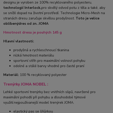
designu je vyroben ze 100% recyklovaného polyesteru,
technologií Interlock,
pro skvělý odvod potu z těla a také, aby
se snížil dopad na životní prostředí. Technologie Micro-Mesh na
stranách dresu zaručuje skvělou prodyšnost.
Toto je velice
oblíbený
dres od zn. JOMA
Hmotnost dresu je pouhých 145 g
Hlavní vlastnosti:
prodyšná a rychleschnoucí tkanina
nízká hmotnost materiálu
sportovní střih pro maximální volnost pohybu
odolné a stálé barvy vhodné pro časté praní
Materiál:
100 % recyklovaný polyester
Trenýrky JOMA NOBEL :
Lehké sportovní trenýrky bez vnitřních slipů, navržené pro
maximální pohodlí při pohybu a dlouhodobé týmové
využití.nejpoužívanejší model trenýrek JOMA.
elastický pas se šňůrkou