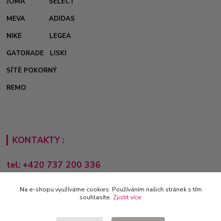
JOMA
SELECT
MEVA
ADIDAS
NIKE
LEGEA
GATORADE
LISKI
SÍTĚ POKORNÝ
REMO
KONTAKTY :
tel: +420 737 200 336
Pondělí-Pátek: 8 - 17 hodin
Na e-shopu využíváme cookies. Používáním našich stránek s tím
obchod@e-sporting.cz
souhlasíte.
Zjistit více