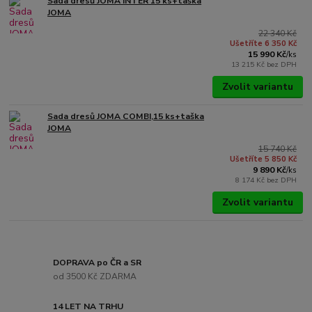
Sada dresů JOMA INTER 15 ks+taška
JOMA
22 340 Kč
Ušetříte 6 350 Kč
15 990 Kč
/
ks
13 215 Kč
bez DPH
Zvolit variantu
Sada dresů JOMA COMBI,15 ks+taška
JOMA
15 740 Kč
Ušetříte 5 850 Kč
9 890 Kč
/
ks
8 174 Kč
bez DPH
Zvolit variantu
DOPRAVA po ČR a SR
od 3500 Kč ZDARMA
14 LET NA TRHU