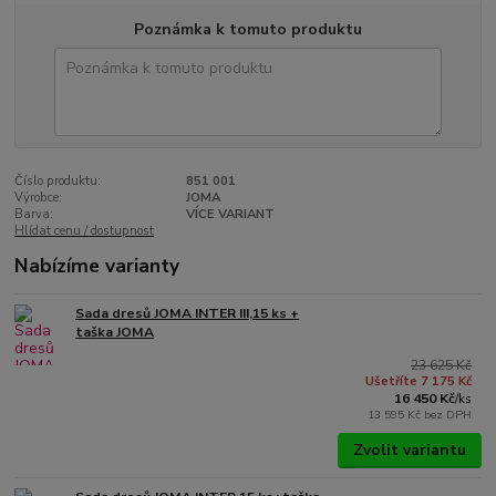
Poznámka k tomuto produktu
Číslo produktu:
851 001
Výrobce:
JOMA
Barva:
VÍCE VARIANT
Hlídat cenu / dostupnost
Nabízíme varianty
Sada dresů JOMA INTER III,15 ks +
taška JOMA
23 625 Kč
Ušetříte 7 175 Kč
16 450 Kč
/
ks
13 595 Kč
bez DPH
Zvolit variantu