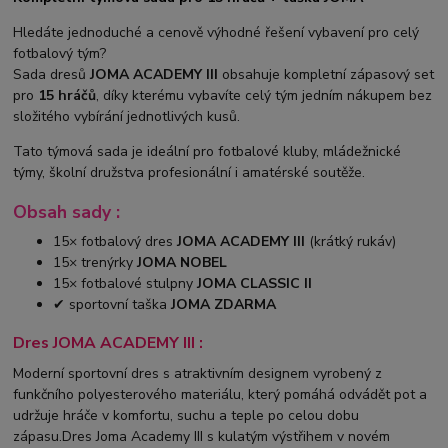
Hledáte jednoduché a cenově výhodné řešení vybavení pro celý
fotbalový tým?
Sada dresů
JOMA ACADEMY III
obsahuje kompletní zápasový set
pro
15 hráčů
, díky kterému vybavíte celý tým jedním nákupem bez
složitého vybírání jednotlivých kusů.
Tato týmová sada je ideální pro fotbalové kluby, mládežnické
týmy, školní družstva profesionální i amatérské soutěže.
Obsah sady :
15× fotbalový dres
JOMA ACADEMY III
(krátký rukáv)
15× trenýrky
JOMA NOBEL
15× fotbalové stulpny
JOMA CLASSIC II
✔ sportovní taška
JOMA ZDARMA
Dres JOMA ACADEMY III :
Moderní sportovní dres s atraktivním designem vyrobený z
funkčního polyesterového materiálu, který pomáhá odvádět pot a
udržuje hráče v komfortu, suchu a teple po celou dobu
zápasu.Dres Joma Academy III s kulatým výstřihem v novém