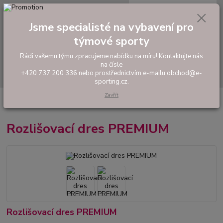
0
ks
tel: +420 737 200 336
CZK
za
0,00 Kč
Pondělí-Pátek: 8 - 17 hodin
Jsme specialisté na vybavení pro
týmové sporty
Menu
Rádi vašemu týmu zpracujeme nabídku na míru! Kontaktujte nás
na čísle
Hledat
+420 737 200 336 nebo prostřednictvím e-mailu obchod@e-
sporting.cz.
Zavřít
Úvod
FOTBAL
Tréninkové oblečení
Rozlišovací dresy
Rozlišovací
dres PREMIUM
Rozlišovací dres PREMIUM
Rozlišovací dres PREMIUM