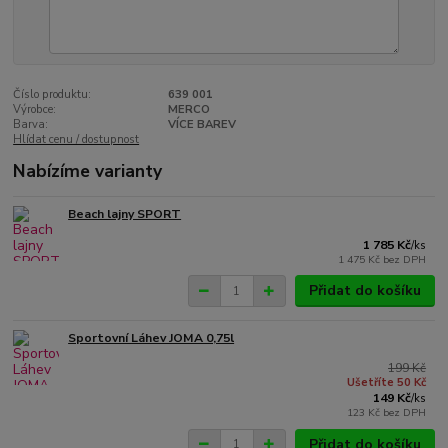
Číslo produktu:
639 001
Výrobce:
MERCO
Barva:
VÍCE BAREV
Hlídat cenu / dostupnost
Nabízíme varianty
Beach lajny SPORT
1 785 Kč
/
ks
1 475 Kč
bez DPH
Přidat do košíku
Sportovní Láhev JOMA 0,75l
199 Kč
Ušetříte 50 Kč
149 Kč
/
ks
123 Kč
bez DPH
Přidat do košíku