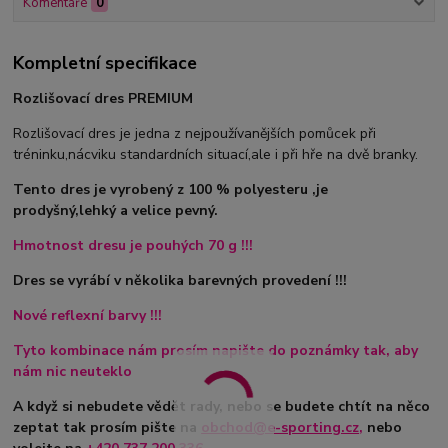
Komentáře
0
Kompletní specifikace
Rozlišovací dres PREMIUM
Rozlišovací dres je jedna z nejpoužívanějších pomůcek při
tréninku,nácviku standardních situací,ale i při hře na dvě branky.
Tento dres je vyrobený z 100 % polyesteru ,je
prodyšný,lehký a velice pevný.
Hmotnost dresu je pouhých 70 g !!!
Dres se vyrábí v několika barevných provedení !!!
Nové reflexní barvy !!!
Tyto kombinace nám prosím napište do poznámky tak, aby
nám nic neuteklo
A když si nebudete vědět rady, nebo se budete chtít na něco
zeptat tak prosím pište na
obchod@e-sporting.cz
,
nebo