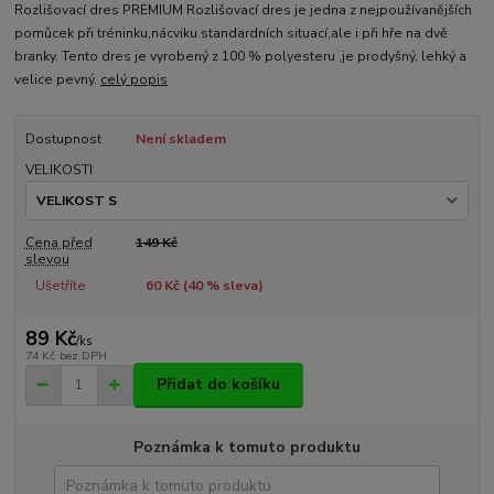
Rozlišovací dres PREMIUM Rozlišovací dres je jedna z nejpoužívanějších
pomůcek při tréninku,nácviku standardních situací,ale i při hře na dvě
branky. Tento dres je vyrobený z 100 % polyesteru ,je prodyšný, lehký a
velice pevný.
celý popis
Dostupnost
Není skladem
VELIKOSTI
Cena před
149 Kč
slevou
Ušetříte
60 Kč (
40
% sleva)
89 Kč
/
ks
74 Kč
bez DPH
Přidat do košíku
Poznámka k tomuto produktu