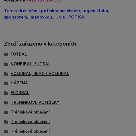
volejte na
+420
737 200 336
Tento dres Vám i potiskneme číslem, logem klubu,
sponzorem, jmenovkou .... viz. POTISK
Zboží zařazeno v kategoriích
FOTBAL
NOHEJBAL, FUTSAL
VOLEJBAL, BEACH VOLEJBAL
HÁZENÁ
FLORBAL
TRÉNINKOVÉ POMŮCKY
Tréninkové oblečení
Tréninkové oblečení
Tréninkové oblečení