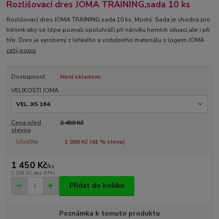
Rozlišovací dres JOMA TRAINING,sada 10 ks
Rozlišovací dres JOMA TRAINING,sada 10 ks, Modrý Sada je vhodná pro
trénink,aby se lépe poznali spoluhráči při nácviku herních situací,ale i při
hře. Dres je vyrobený z lehkého a vzdušného materiálu s logem JOMA
celý popis
Dostupnost
Není skladem
VELIKOSTI JOMA
Cena před
2 450 Kč
slevou
Ušetříte
1 000 Kč (
41
% sleva)
1 450 Kč
/
ks
1 198 Kč
bez DPH
Přidat do košíku
Poznámka k tomuto produktu