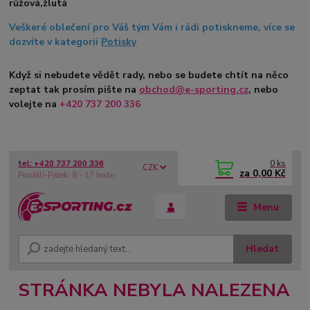
růžová,žlutá
Veškeré oblečení pro Váš tým Vám i rádi potiskneme, více se
dozvíte v kategorii
Potisky
Když si nebudete vědět rady, nebo se budete chtít na něco
zeptat tak prosím pište na
obchod@e-sporting.cz
, nebo
volejte na
+420 737 200 336
0
ks
tel: +420 737 200 336
CZK
za
0,00 Kč
Pondělí-Pátek: 8 - 17 hodin
Menu
Hledat
STRÁNKA NEBYLA NALEZENA