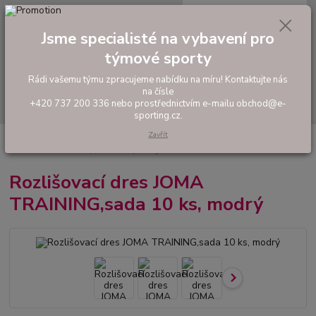
0
ks
tel: +420 737 200 336
CZK
za
0,00 Kč
Pondělí-Pátek: 8 - 17 hodin
Jsme specialisté na vybavení pro
týmové sporty
Menu
Rádi vašemu týmu zpracujeme nabídku na míru! Kontaktujte nás
na čísle
Hledat
+420 737 200 336 nebo prostřednictvím e-mailu obchod@e-
sporting.cz.
Zavřít
Úvod
FOTBAL
Tréninkové oblečení
Rozlišovací dresy
Rozlišovací
dres JOMA TRAINING,sada 10 ks, modrý
Rozlišovací dres JOMA
TRAINING,sada 10 ks, modrý