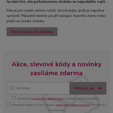
Je nám líto, ale požadovanou stránku se nepodařilo najít.
Pokud jste zadali adresu ručně, zkontrolujte, jestli je zapsána
správně. Případně můžete použít navigaci hlavního menu nebo
přejít na úvodní stránku.
Přejít na úvodní stránku
Akce, slevové kódy a novinky
zasíláme zdarma
Přihlásit se
Souhlasím se
zpracováním osobních údajů
za účelem rozesílky newsletteru.
Vaše osobní údaje chráníme v souladu s
podmínkami ochrany soukromí
. Potvrzením s
nimi souhlasíte.