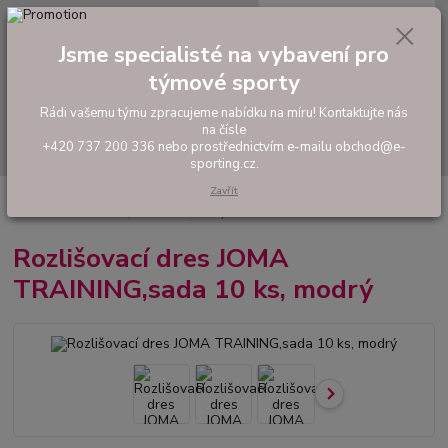
0
ks
tel: +420 737 200 336
CZK
za
0,00 Kč
Pondělí-Pátek: 8 - 17 hodin
Jsme specialisté na vybavení pro
týmové sporty
Menu
Rádi vašemu týmu zpracujeme nabídku na míru! Kontaktujte nás
na čísle
Hledat
+420 737 200 336 nebo prostřednictvím e-mailu obchod@e-
sporting.cz.
Zavřít
Úvod
FOTBAL
Tréninkové oblečení
Rozlišovací dresy
Rozlišovací
dres JOMA TRAINING,sada 10 ks, modrý
Rozlišovací dres JOMA
TRAINING,sada 10 ks, modrý