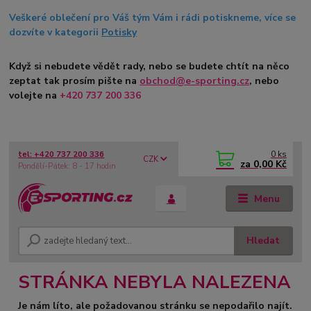
Veškeré oblečení pro Váš tým Vám i rádi potiskneme, více se
dozvíte v kategorii
Potisky
Když si nebudete vědět rady, nebo se budete chtít na něco
zeptat tak prosím pište na
obchod@e-sporting.cz
, nebo
volejte na
+420 737 200 336
0
ks
tel: +420 737 200 336
CZK
za
0,00 Kč
Pondělí-Pátek: 8 - 17 hodin
Menu
Hledat
STRÁNKA NEBYLA NALEZENA
Je nám líto, ale požadovanou stránku se nepodařilo najít.