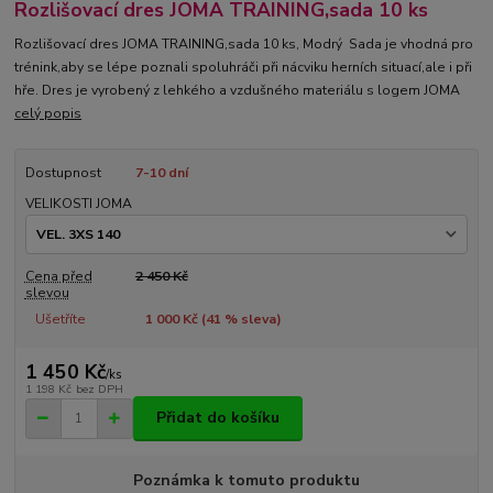
Rozlišovací dres JOMA TRAINING,sada 10 ks
Rozlišovací dres JOMA TRAINING,sada 10 ks, Modrý Sada je vhodná pro
trénink,aby se lépe poznali spoluhráči při nácviku herních situací,ale i při
hře. Dres je vyrobený z lehkého a vzdušného materiálu s logem JOMA
celý popis
Dostupnost
7-10 dní
VELIKOSTI JOMA
Cena před
2 450 Kč
slevou
Ušetříte
1 000 Kč (
41
% sleva)
1 450 Kč
/
ks
1 198 Kč
bez DPH
Přidat do košíku
Poznámka k tomuto produktu