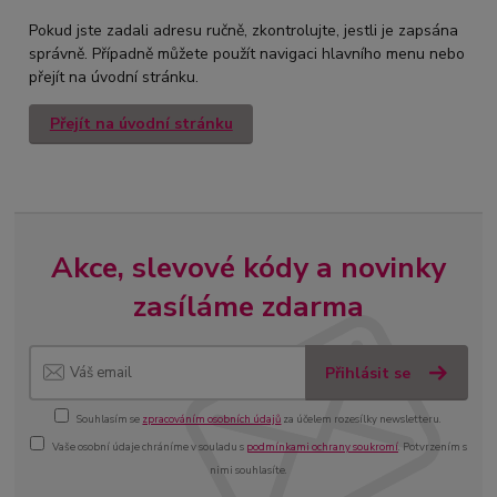
Pokud jste zadali adresu ručně, zkontrolujte, jestli je zapsána
správně. Případně můžete použít navigaci hlavního menu nebo
přejít na úvodní stránku.
Přejít na úvodní stránku
Akce, slevové kódy a novinky
zasíláme zdarma
Přihlásit se
Souhlasím se
zpracováním osobních údajů
za účelem rozesílky newsletteru.
Vaše osobní údaje chráníme v souladu s
podmínkami ochrany soukromí
. Potvrzením s
nimi souhlasíte.