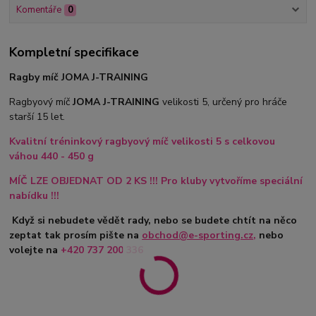
Komentáře
0
Kompletní specifikace
Ragby míč JOMA J-TRAINING
Ragbyový míč
JOMA J-TRAINING
velikosti 5, určený pro hráče
starší 15 let.
Kvalitní tréninkový ragbyový míč velikosti 5 s celkovou
váhou 440 - 450 g
MÍČ LZE OBJEDNAT OD 2 KS !!! Pro kluby vytvoříme speciální
nabídku !!!
Když si nebudete vědět rady, nebo se budete chtít na něco
zeptat tak prosím pište na
obchod@e-sporting.cz
,
nebo
volejte na
+420 737 200 336