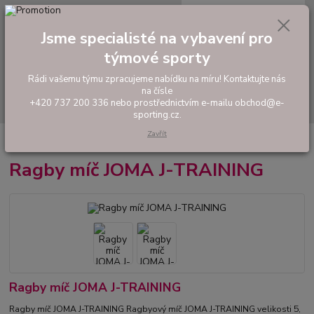
0
ks
tel: +420 737 200 336
CZK
za
0,00 Kč
Pondělí-Pátek: 8 - 17 hodin
Jsme specialisté na vybavení pro
týmové sporty
Menu
Rádi vašemu týmu zpracujeme nabídku na míru! Kontaktujte nás
na čísle
Hledat
+420 737 200 336 nebo prostřednictvím e-mailu obchod@e-
sporting.cz.
Zavřít
Úvod
RUGBY
Ragbyové míče
Ragby míč JOMA J-TRAINING
Ragby míč JOMA J-TRAINING
Ragby míč JOMA J-TRAINING
Ragby míč JOMA J-TRAINING Ragbyový míč JOMA J-TRAINING velikosti 5,