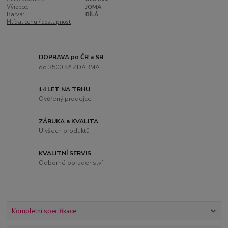
Výrobce:
JOMA
Barva:
BÍLÁ
Hlídat cenu / dostupnost
DOPRAVA po ČR a SR
od 3500 Kč ZDARMA
14 LET NA TRHU
Ověřený prodejce
ZÁRUKA a KVALITA
U všech produktů
KVALITNÍ SERVIS
Odborné poradenství
Kompletní specifikace