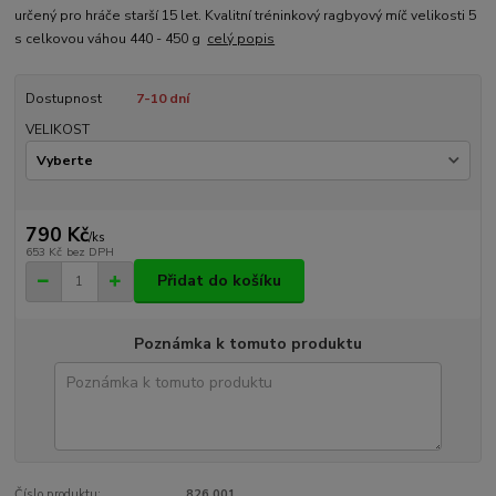
určený pro hráče starší 15 let. Kvalitní tréninkový ragbyový míč velikosti 5
s celkovou váhou 440 - 450 g
celý popis
Dostupnost
7-10 dní
VELIKOST
790 Kč
/
ks
653 Kč
bez DPH
Přidat do košíku
Poznámka k tomuto produktu
Číslo produktu:
826 001