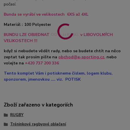
počasí.
Bunda se vyrábí ve velikostech 6XS až 4XL
Materiál : 100 Polyester
BUNDU LZE OBJEDNAT OD 5-ti KUSŮ, v LIBOVOLNÝCH
VELIKOSTECH !!!
když si nebudete vědět rady, nebo se budete chtít na něco
zeptat tak prosím pište na
obchod@e-sporting.cz
,
nebo
volejte na
+420 737 200 336
Tento komplet Vám i potiskneme číslem, logem klubu,
sponzorem, jmenovkou .... viz. POTISK
Zboží zařazeno v kategoriích
RUGBY
Tréninkové ragbyové oblečení