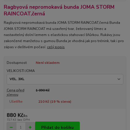
Ragbyová nepromokavá bunda JOMA STORM
RAINCOAT,černá
Ragbyová nepromokavá bunda JOMA STORM RAINCOAT,černá Bunda
JOMA STORM RAINCOAT má uzavřený tvar, žebrovaný límec a
nastavitelný dolní lemem s elastickou stahovací šňůrkou. Rukávy jsou
zakončené manžetou s gumou Bunda je vhodná jak pro trénink, tak i pro
zápas v deštivém počasí.
celý popis
Dostupnost
Není skladem
VELIKOSTI JOMA
Cena před
1 090 Kč
slevou
Ušetříte
210 Kč (
19
% sleva)
880 Kč
/
ks
727 Kč
bez DPH
Přidat do košíku