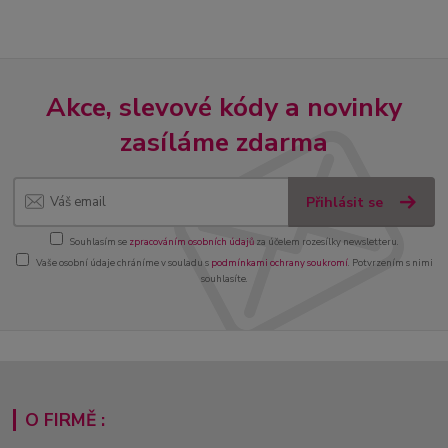
Akce, slevové kódy a novinky
zasíláme zdarma
Přihlásit se
Souhlasím se
zpracováním osobních údajů
za účelem rozesílky newsletteru.
Vaše osobní údaje chráníme v souladu s
podmínkami ochrany soukromí
. Potvrzením s nimi
souhlasíte.
O FIRMĚ :