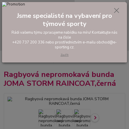
0
ks
tel: +420 737 200 336
CZK
za
0,00 Kč
Pondělí-Pátek: 8 - 17 hodin
Jsme specialisté na vybavení pro
týmové sporty
Menu
Rádi vašemu týmu zpracujeme nabídku na míru! Kontaktujte nás
na čísle
Hledat
+420 737 200 336 nebo prostřednictvím e-mailu obchod@e-
sporting.cz.
Zavřít
Úvod
RUGBY
Tréninkové ragbyové oblečení
Ragbyová nepromokavá
bunda JOMA STORM RAINCOAT,černá
Ragbyová nepromokavá bunda
JOMA STORM RAINCOAT,černá