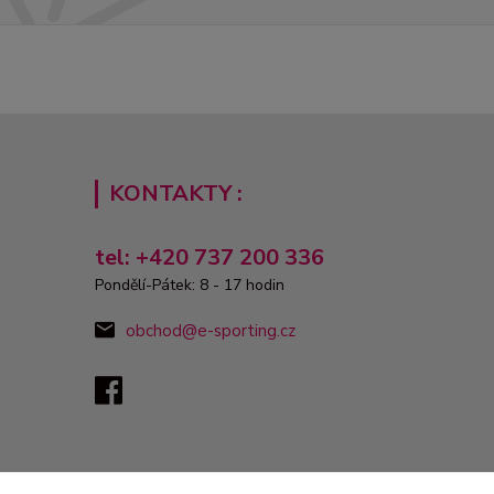
KONTAKTY :
tel: +420 737 200 336
Pondělí-Pátek: 8 - 17 hodin
obchod@e-sporting.cz