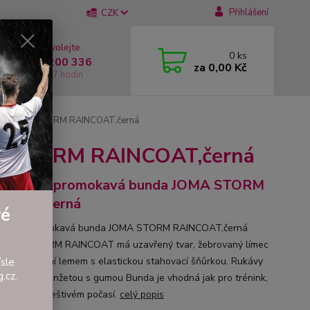
Přihlášení
CZK
 si rady? Zavolejte.
0
ks
 +420 737 200 336
za
0,00 Kč
í-Pátek: 8 - 17 hodin
da JOMA STORM RAINCOAT,černá
A STORM RAINCOAT,černá
byová nepromokavá bunda JOMA STORM
NCOAT,černá
vé
ová nepromokavá bunda JOMA STORM RAINCOAT,černá
JOMA STORM RAINCOAT má uzavřený tvar, žebrovaný límec
avitelný dolní lemem s elastickou stahovací šňůrkou. Rukávy
sle
.cz.
akončené manžetou s gumou Bunda je vhodná jak pro trénink,
pro zápas v deštivém počasí.
celý popis