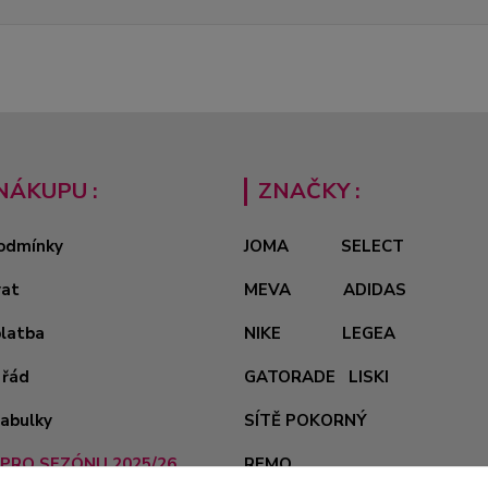
NÁKUPU :
ZNAČKY :
odmínky
JOMA
SELECT
vat
MEVA
ADIDAS
platba
NIKE
LEGEA
 řád
GATORADE
LISKI
tabulky
SÍTĚ POKORNÝ
PRO SEZÓNU 2025/26
REMO