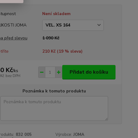
tupnost
Není skladem
LIKOSTI JOMA
a před slevou
1 090 Kč
tříte
210 Kč (
19
% sleva)
0 Kč
/
ks
Přidat do košíku
 Kč
bez DPH
Poznámka k tomuto produktu
roduktu:
832 005
Výrobce:
JOMA