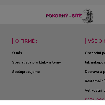
O FIRMĚ :
VŠE O 
O nás
Obchodní p
Specialista pro kluby a týmy
Jak nakupo
Spolupracujeme
Doprava a 
Reklamační
Velikostní 
KATALOGY 