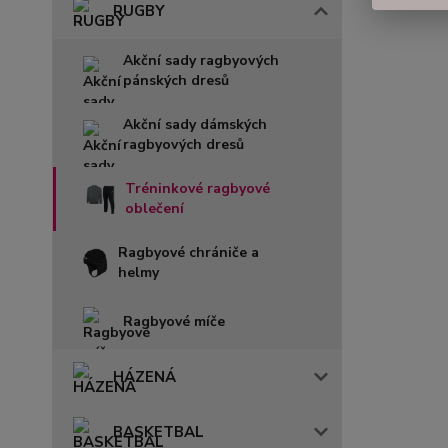
RUGBY
Akční sady ragbyových
pánských dresů
Akční sady dámských
ragbyových dresů
Tréninkové ragbyové
oblečení
Ragbyové chrániče a
helmy
Ragbyové míče
HÁZENÁ
BASKETBAL