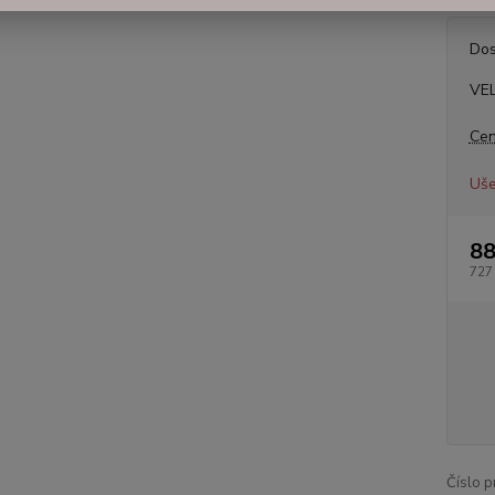
Dos
VE
Cen
Uše
88
727
Číslo p