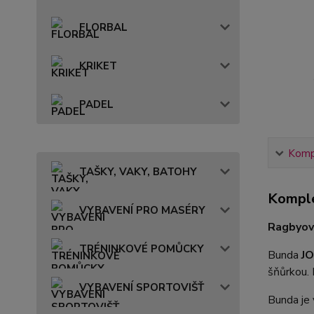
FLORBAL
KRIKET
PADEL
Kompl
TAŠKY, VAKY, BATOHY
Komple
VYBAVENÍ PRO MASÉRY
Ragbyov
TRÉNINKOVÉ POMŮCKY
Bunda
JO
šňůrkou.
VYBAVENÍ SPORTOVIŠŤ
Bunda je 