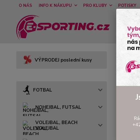
O NÁS
INFO K NÁKUPU
PRO KLUBY
POTISKY
Úvod
VÝPRODEJ poslední kusy
Rag
FOTBAL
J
NOHEJBAL, FUTSAL
Rá
VOLEJBAL, BEACH
+42
VOLEJBAL