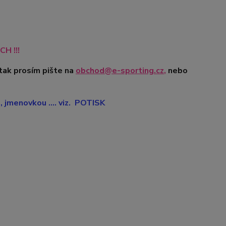
H !!!
tak prosím pište na
obchod@e-sporting.cz
,
nebo
jmenovkou .... viz. POTISK