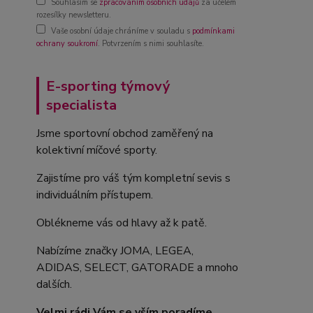
Souhlasím se
zpracováním osobních údajů
za účelem
rozesílky newsletteru.
Vaše osobní údaje chráníme v souladu s
podmínkami
ochrany soukromí
. Potvrzením s nimi souhlasíte.
E-sporting týmový
specialista
Jsme sportovní obchod zaměřený na
kolektivní míčové sporty.
Zajistíme pro váš tým kompletní sevis s
individuálním přístupem.
Oblékneme vás od hlavy až k patě.
Nabízíme značky JOMA, LEGEA,
ADIDAS, SELECT, GATORADE a mnoho
dalších.
Velmi rádi Vám se vším poradíme.