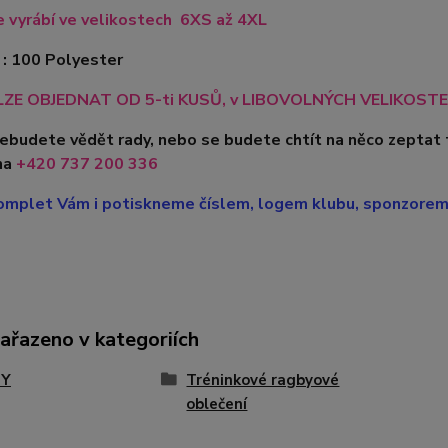
 vyrábí ve velikostech 6XS až 4XL
 : 100 Polyester
ZE OBJEDNAT OD 5-ti KUSŮ, v LIBOVOLNÝCH VELIKOSTEC
nebudete vědět rady, nebo se budete chtít na něco zeptat 
na
+420 737 200 336
mplet Vám i potiskneme číslem, logem klubu, sponzorem, 
zařazeno v kategoriích
BY
Tréninkové ragbyové
oblečení