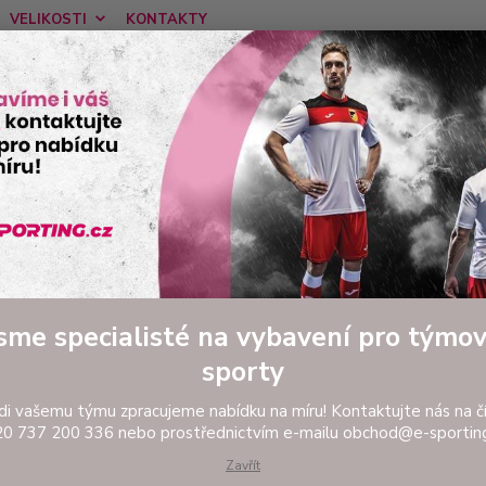
VELIKOSTI
KONTAKTY
Nevíte
Hledat
tel:
Ponděl
RUGBY
Tréninkové ragbyové oblečení
Ragbyová nepromokavá bun
byová nepromokavá bunda JOM
Rag
RAI
sme specialisté na vybavení pro týmo
Ragby
sporty
Bunda 
a nast
di vašemu týmu zpracujeme nabídku na míru! Kontaktujte nás na čí
0 737 200 336 nebo prostřednictvím e-mailu obchod@e-sporting
jsou z
tak i 
Zavřít