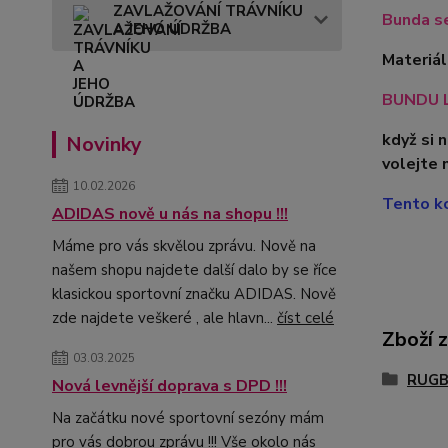
ZAVLAŽOVÁNÍ TRÁVNÍKU
Bunda se
A JEHO ÚDRŽBA
Materiál
BUNDU L
když si 
Novinky
volejte 
10.02.2026
Tento ko
ADIDAS nově u nás na shopu !!!
Máme pro vás skvělou zprávu. Nově na
našem shopu najdete další dalo by se říce
klasickou sportovní značku ADIDAS. Nově
zde najdete veškeré , ale hlavn...
číst celé
Zboží 
03.03.2025
RUG
Nová levnější doprava s DPD !!!
Na začátku nové sportovní sezóny mám
pro vás dobrou zprávu !!! Vše okolo nás