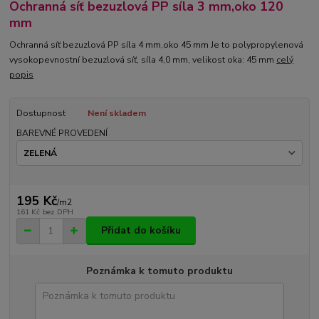
Ochranná síť bezuzlová PP síla 3 mm,oko 120
mm
Ochranná síť bezuzlová PP síla 4 mm,oko 45 mm Je to polypropylenová
vysokopevnostní bezuzlová síť, síla 4,0 mm, velikost oka: 45 mm
celý
popis
Dostupnost
Není skladem
BAREVNÉ PROVEDENÍ
195 Kč
/
m2
161 Kč
bez DPH
Přidat do košíku
Poznámka k tomuto produktu