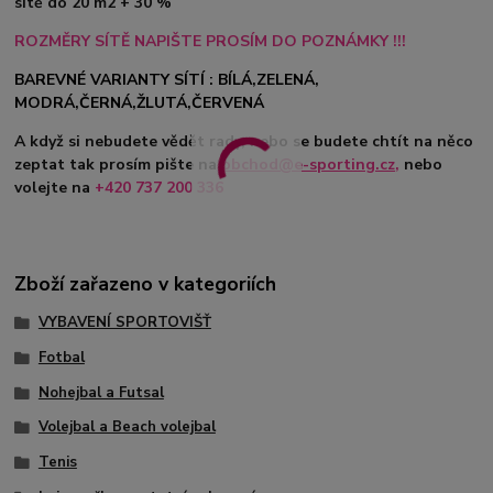
sítě do 20 m2 + 30 %
ROZMĚRY SÍTĚ NAPIŠTE PROSÍM DO POZNÁMKY !!!
BAREVNÉ VARIANTY SÍTÍ : BÍLÁ,ZELENÁ,
MODRÁ,ČERNÁ,ŽLUTÁ,ČERVENÁ
A když si nebudete vědět rady, nebo se budete chtít na něco
zeptat tak prosím pište na
obchod@e-sporting.cz
,
nebo
volejte na
+420 737 200 336
Zboží zařazeno v kategoriích
VYBAVENÍ SPORTOVIŠŤ
Fotbal
Nohejbal a Futsal
Volejbal a Beach volejbal
Tenis