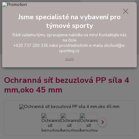
0
ks
tel: +420 737 200 336
CZK
za
0,00 Kč
Pondělí-Pátek: 8 - 17 hodin
Jsme specialisté na vybavení pro
týmové sporty
Menu
Rádi vašemu týmu zpracujeme nabídku na míru! Kontaktujte nás
na čísle
Hledat
+420 737 200 336 nebo prostřednictvím e-mailu obchod@e-
sporting.cz.
Zavřít
Úvod
VYBAVENÍ SPORTOVIŠŤ
Ochranná síť bezuzlová PP síla 4
mm,oko 45 mm
Ochranná síť bezuzlová PP síla 4
mm,oko 45 mm