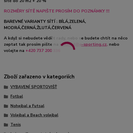
sítě do 20 m2 + 20 %
ROZMĚRY SÍTĚ NAPIŠTE PROSÍM DO POZNÁMKY !!!
BAREVNÉ VARIANTY SÍTÍ : BÍLÁ,ZELENÁ,
MODRÁ,ČERNÁ,ŽLUTÁ,ČERVENÁ
A když si nebudete vědět rady, nebo se budete chtít na něco
zeptat tak prosím pište na
obchod@e-sporting.cz
,
nebo
volejte na
+420 737 200 336
Zboží zařazeno v kategoriích
VYBAVENÍ SPORTOVIŠŤ
Fotbal
Nohejbal a Futsal
Volejbal a Beach volejbal
Tenis