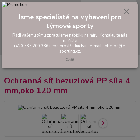
0
ks
tel: +420 737 200 336
CZK
za
0,00 Kč
Pondělí-Pátek: 8 - 17 hodin
Jsme specialisté na vybavení pro
týmové sporty
Menu
Rádi vašemu týmu zpracujeme nabídku na míru! Kontaktujte nás
na čísle
Hledat
+420 737 200 336 nebo prostřednictvím e-mailu obchod@e-
sporting.cz.
Zavřít
Úvod
VYBAVENÍ SPORTOVIŠŤ
Ochranná síť bezuzlová PP síla 4
mm,oko 120 mm
Ochranná síť bezuzlová PP síla 4
mm,oko 120 mm