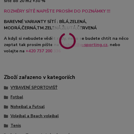
sítě do 20 m2 +30 %
ROZMĚRY SÍTĚ NAPIŠTE PROSÍM DO POZNÁMKY !!!
BAREVNÉ VARIANTY SÍTÍ : BÍLÁ,ZELENÁ,
MODRÁ,ČERNÁ,TM.ZELENÁ,ŽLUTÁ,ČERVENÁ
A když si nebudete vědět rady, nebo se budete chtít na něco
zeptat tak prosím pište na
obchod@e-sporting.cz
,
nebo
volejte na
+420 737 200 336
Zboží zařazeno v kategoriích
VYBAVENÍ SPORTOVIŠŤ
Fotbal
Nohejbal a Futsal
Volejbal a Beach volejbal
Tenis