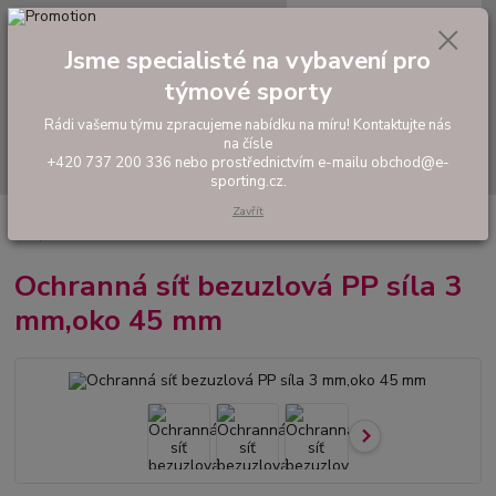
0
ks
tel: +420 737 200 336
CZK
za
0,00 Kč
Pondělí-Pátek: 8 - 17 hodin
Jsme specialisté na vybavení pro
týmové sporty
Menu
Rádi vašemu týmu zpracujeme nabídku na míru! Kontaktujte nás
na čísle
Hledat
+420 737 200 336 nebo prostřednictvím e-mailu obchod@e-
sporting.cz.
Zavřít
Úvod
VYBAVENÍ SPORTOVIŠŤ
Ochranná síť bezuzlová PP síla 3
mm,oko 45 mm
Ochranná síť bezuzlová PP síla 3
mm,oko 45 mm