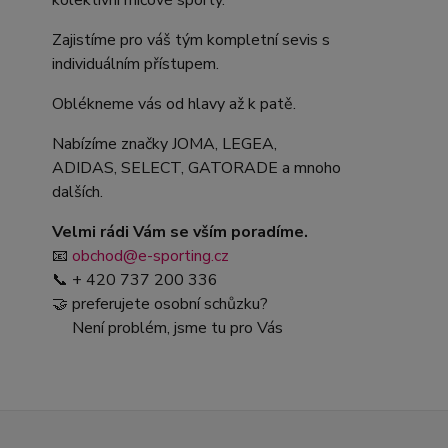
kolektivní míčové sporty.
Zajistíme pro váš tým kompletní sevis s
individuálním přístupem.
Oblékneme vás od hlavy až k patě.
Nabízíme značky JOMA, LEGEA,
ADIDAS, SELECT, GATORADE a mnoho
dalších.
Velmi rádi Vám se vším poradíme.
📧
obchod@e-sporting.cz
📞 + 420 737 200 336
🤝 preferujete osobní schůzku?
Není problém, jsme tu pro Vás