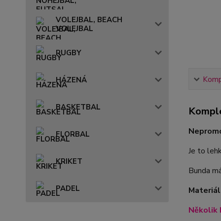
VOLEJBAL, BEACH
VOLEJBAL
RUGBY
Kompl
HÁZENÁ
BASKETBAL
Komple
Nepromo
FLORBAL
Je to leh
KRIKET
Bunda má 
PADEL
Materiál
Několik 