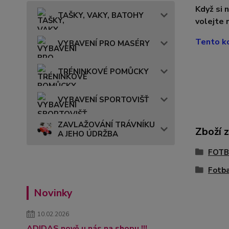
Když si 
TAŠKY, VAKY, BATOHY
volejte 
Tento ko
VYBAVENÍ PRO MASÉRY
TRÉNINKOVÉ POMŮCKY
VYBAVENÍ SPORTOVIŠŤ
ZAVLAŽOVÁNÍ TRÁVNÍKU
Zboží 
A JEHO ÚDRŽBA
FOTB
Fotba
Novinky
10.02.2026
ADIDAS nově u nás na shopu !!!