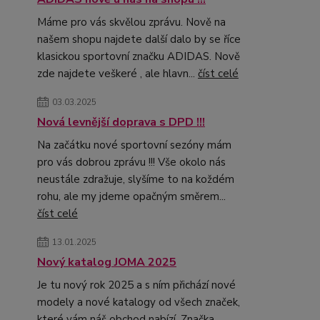
Máme pro vás skvělou zprávu. Nově na
našem shopu najdete další dalo by se říce
klasickou sportovní značku ADIDAS. Nově
zde najdete veškeré , ale hlavn...
číst celé
03.03.2025
Nová levnější doprava s DPD !!!
Na začátku nové sportovní sezóny mám
pro vás dobrou zprávu !!! Vše okolo nás
neustále zdražuje, slyšíme to na koždém
rohu, ale my jdeme opačným směrem...
číst celé
13.01.2025
Nový katalog JOMA 2025
Je tu nový rok 2025 a s ním přichází nové
modely a nové katalogy od všech značek,
které vám náš obchod nabízí. Značka