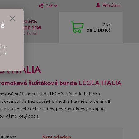
Přihlášení
CZK
 si rady? Zavolejte.
vé
0
ks
 +420 737 200 336
za
0,00 Kč
í-Pátek: 8 - 17 hodin
sle
.cz.
TALIA
EA ITALIA
omokavá šušťáková bunda LEGEA ITALIA
okavá šušťáková bunda LEGEA ITALIA Je to lehká
okavá bunda bez podšívky, vhodná hlavně pro trénink !!!
má zip po celé délce bundy, postranní kapsy a kapuci
ou v límci
celý popis
tupnost
Není skladem