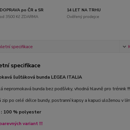
DOPRAVA po ČR a SR
14 LET NA TRHU
od 3500 Kč ZDARMA
Ověřený prodejce
etní specifikace
tní specifikace
kavá šušťáková bunda LEGEA ITALIA
ká nepromokavá bunda bez podšívky, vhodná hlavně pro trénink !!!
zip po celé délce bundy, postranní kapsy a kapuci uloženou v lím
 : 100 % polyester
barevných variant !!!