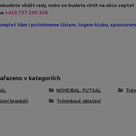
nebudete vědět rady, nebo se budete chtít na něco zeptat
na
+420
737 200 336
mplet Vám i potiskneme číslem, logem klubu, sponzorem, 
zařazeno v kategoriích
AL
NOHEJBAL, FUTSAL
Trén
loví brankáři
Tréninkové oblečení