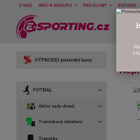
O NÁS
INFO K NÁKUPU
PRO KLUBY
POTISKY
J
Rá
+42
Úvod
VÝPRODEJ poslední kusy
Nepr
FOTBAL
Akční sady dresů
Tréninkové oblečení
Trenýrky