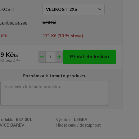
IKOSTI
a před slevou
570 Kč
tříte
171 Kč (
30
% sleva)
9 Kč
/
ks
Přidat do košíku
 Kč
bez DPH
Poznámka k tomuto produktu
roduktu:
647 001
Výrobce:
LEGEA
VÍCE BAREV
Hlídat cenu / dostupnost