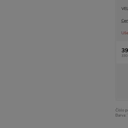
VEL
Cen
Uše
39
330
Číslo p
Barva: