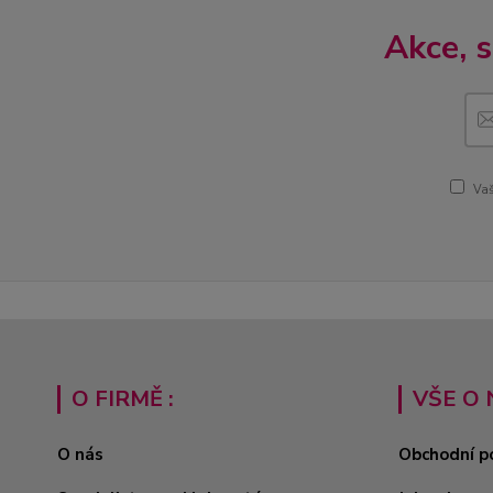
Akce, 
Vaš
O FIRMĚ :
VŠE O 
O nás
Obchodní p