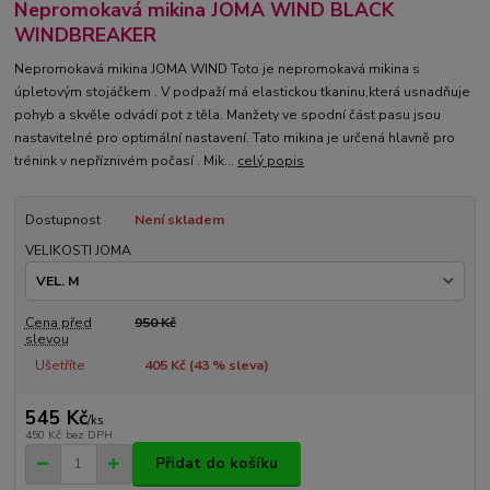
Nepromokavá mikina JOMA WIND BLACK
WINDBREAKER
Nepromokavá mikina JOMA WIND Toto je nepromokavá mikina s
úpletovým stojáčkem . V podpaží má elastickou tkaninu,která usnadňuje
pohyb a skvěle odvádí pot z těla. Manžety ve spodní část pasu jsou
nastavitelné pro optimální nastavení. Tato mikina je určená hlavně pro
trénink v nepříznivém počasí . Mik...
celý popis
Dostupnost
Není skladem
VELIKOSTI JOMA
Cena před
950 Kč
slevou
Ušetříte
405 Kč (
43
% sleva)
545 Kč
/
ks
450 Kč
bez DPH
Přidat do košíku