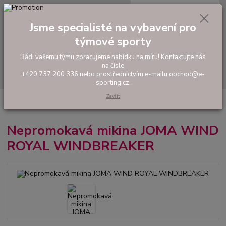
0
ks
tel: +420 737 200 336
CZK
za
0,00 Kč
Pondělí-Pátek: 8 - 17 hodin
Jsme specialisté na vybavení pro
týmové sporty
Menu
Rádi vašemu týmu zpracujeme nabídku na míru! Kontaktujte nás
na čísle
Hledat
+420 737 200 336 nebo prostřednictvím e-mailu obchod@e-
sporting.cz.
Zavřít
Úvod
FOTBAL
Nepromokavá mikina JOMA WIND ROYAL
WINDBREAKER
Nepromokavá mikina JOMA WIND
ROYAL WINDBREAKER