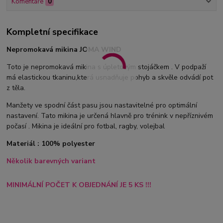
Komentáře
0
Kompletní specifikace
Nepromokavá mikina JOMA WIND
Toto je nepromokavá mikina s úpletovým stojáčkem . V podpaží
má elastickou tkaninu,která usnadňuje pohyb a skvěle odvádí pot
z těla.
Manžety ve spodní část pasu jsou nastavitelné pro optimální
nastavení. Tato mikina je určená hlavně pro trénink v nepříznivém
počasí . Mikina je ideální pro fotbal, ragby, volejbal
Materiál : 100% polyester
Několik barevných variant
MINIMÁLNÍ POČET K OBJEDNÁNÍ JE 5 KS !!!