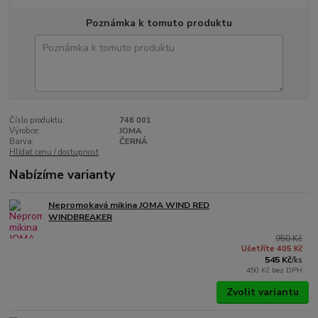
Poznámka k tomuto produktu
Číslo produktu:
746 001
Výrobce:
JOMA
Barva:
ČERNÁ
Hlídat cenu / dostupnost
Nabízíme varianty
Nepromokavá mikina JOMA WIND RED
WINDBREAKER
950 Kč
Ušetříte 405 Kč
545 Kč
/
ks
450 Kč
bez DPH
Zvolit variantu