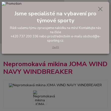
0
ks
tel: +420 737 200 336
CZK
za
0,00 Kč
Pondělí-Pátek: 8 - 17 hodin
Jsme specialisté na vybavení pro
týmové sporty
Menu
Rádi vašemu týmu zpracujeme nabídku na míru! Kontaktujte nás
na čísle
Hledat
+420 737 200 336 nebo prostřednictvím e-mailu obchod@e-
sporting.cz.
Zavřít
Úvod
FOTBAL
Nepromokavá mikina JOMA WIND NAVY
WINDBREAKER
Nepromokavá mikina JOMA WIND
NAVY WINDBREAKER