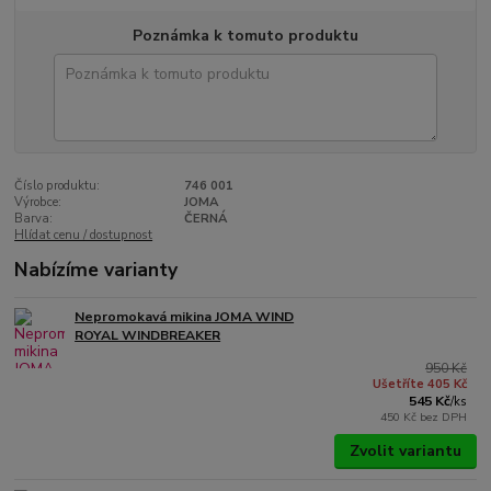
Poznámka k tomuto produktu
Číslo produktu:
746 001
Výrobce:
JOMA
Barva:
ČERNÁ
Hlídat cenu / dostupnost
Nabízíme varianty
Nepromokavá mikina JOMA WIND
ROYAL WINDBREAKER
950 Kč
Ušetříte 405 Kč
545 Kč
/
ks
450 Kč
bez DPH
Zvolit variantu