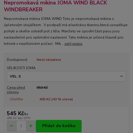
Nepromokavá mikina JOMA WIND BLACK
WINDBREAKER
Nepromokavá mikina JOMA WIND Toto je nepromokavá mikina s
úpletovým stojáčkem . V podpaží má elastickou tkaninu,která usnadňuje
pohyb a skvěle odvádí pot z těla. Manžety ve spodní část pasu jsou
nastavitelné pro optimální nastavení. Tato mikina je určená hlavně pro
trénink v nepříznivém počasí . Mik...
celý popis
Dostupnost
Není skladem
VELIKOSTI JOMA
Cena před
950 Kč
slevou
Ušetříte
405 Kč (
43
% sleva)
545 Kč
/
ks
450 Kč
bez DPH
Přidat do košíku