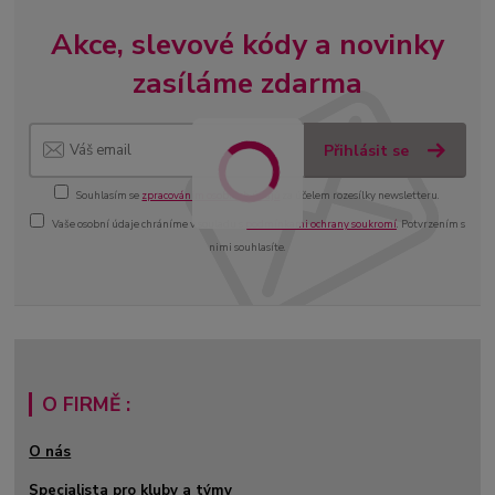
Akce, slevové kódy a novinky
zasíláme zdarma
Přihlásit se
Souhlasím se
zpracováním osobních údajů
za účelem rozesílky newsletteru.
Vaše osobní údaje chráníme v souladu s
podmínkami ochrany soukromí
. Potvrzením s
nimi souhlasíte.
O FIRMĚ :
O nás
Specialista pro kluby a týmy