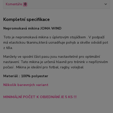
Komentáře
0
Kompletní specifikace
Nepromokavá mikina JOMA WIND
Toto je nepromokavá mikina s úpletovým stojáčkem . V podpaží
má elastickou tkaninu,která usnadňuje pohyb a skvěle odvádí pot
z těla.
Manžety ve spodní část pasu jsou nastavitelné pro optimální
nastavení. Tato mikina je určená hlavně pro trénink v nepříznivém
počasí . Mikina je ideální pro fotbal, ragby, volejbal
Materiál : 100% polyester
Několik barevných variant
MINIMÁLNÍ POČET K OBJEDNÁNÍ JE 5 KS !!!