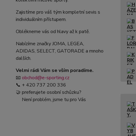
kolektivní míčové sporty.
Zajistíme pro váš tým kompletní sevis s
individuálním přístupem.
Oblékneme vás od hlavy až k patě.
Nabízíme značky JOMA, LEGEA,
ADIDAS, SELECT, GATORADE a mnoho
dalších.
Velmi rádi Vám se vším poradíme.
📧
obchod@e-sporting.cz
📞 + 420 737 200 336
🤝 preferujete osobní schůzku?
Není problém, jsme tu pro Vás