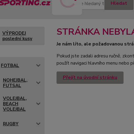
Hledat
STRÁNKA NEBYL
VÝPRODEJ
poslední kusy
Je nám líto, ale požadovanou strá
Pokud jste zadali adresu ručně, zkont
použít navigaci hlavního menu nebo př
FOTBAL
Přejít na úvodní stránku
NOHEJBAL,
FUTSAL
VOLEJBAL,
BEACH
VOLEJBAL
RUGBY