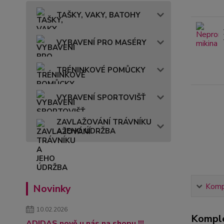
TAŠKY, VAKY, BATOHY
VYBAVENÍ PRO MASÉRY
TRÉNINKOVÉ POMŮCKY
VYBAVENÍ SPORTOVIŠŤ
ZAVLAŽOVÁNÍ TRÁVNÍKU
A JEHO ÚDRŽBA
Kompl
Novinky
10.02.2026
Komple
ADIDAS nově u nás na shopu !!!