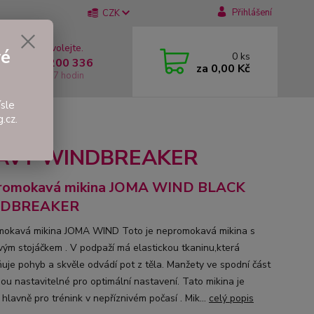
Přihlášení
CZK
 si rady? Zavolejte.
vé
0
ks
 +420 737 200 336
za
0,00 Kč
í-Pátek: 8 - 17 hodin
sle
.cz.
NAVY WINDBREAKER
romokavá mikina JOMA WIND BLACK
DBREAKER
okavá mikina JOMA WIND Toto je nepromokavá mikina s
vým stojáčkem . V podpaží má elastickou tkaninu,která
uje pohyb a skvěle odvádí pot z těla. Manžety ve spodní část
sou nastavitelné pro optimální nastavení. Tato mikina je
hlavně pro trénink v nepříznivém počasí . Mik...
celý popis