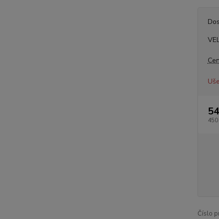
Dos
VE
Cen
Uše
54
450
Číslo p