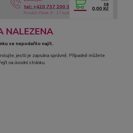
za
tel: +420 737 200 336
0,00 Kč
Pondělí-Pátek: 8 - 17 hodin
A NALEZENA
nku se nepodařilo najít.
rolujte, jestli je zapsána správně. Případně můžete
ejít na úvodní stránku.