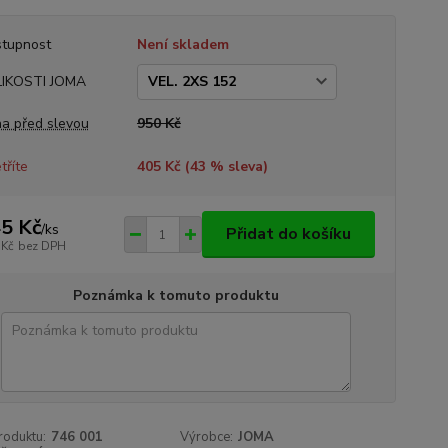
tupnost
Není skladem
LIKOSTI JOMA
a před slevou
950 Kč
tříte
405 Kč (
43
% sleva)
5 Kč
/
ks
Přidat do košíku
 Kč
bez DPH
Poznámka k tomuto produktu
roduktu:
746 001
Výrobce:
JOMA