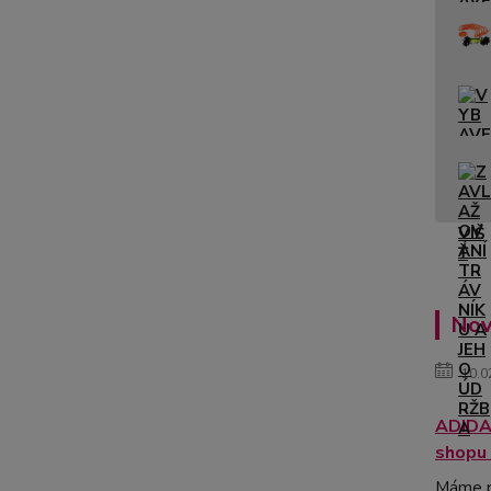
Nov
10.0
ADIDAS
shopu !
Máme p