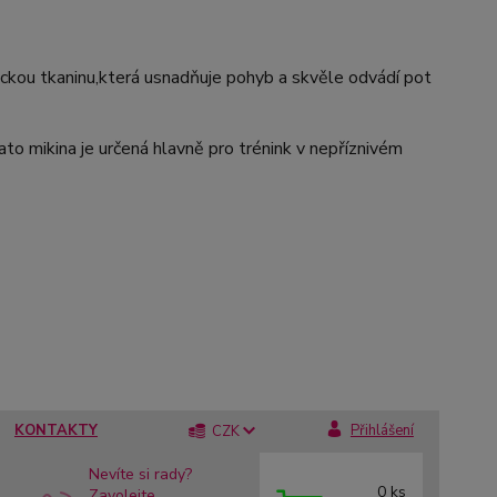
ckou tkaninu,která usnadňuje pohyb a skvěle odvádí pot
to mikina je určená hlavně pro trénink v nepříznivém
KONTAKTY
Přihlášení
CZK
Nevíte si rady?
0
ks
Zavolejte.