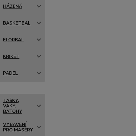
HÁZENÁ
BASKETBAL
FLORBAL
KRIKET
PADEL
TAŠKY,
VAKY,
BATOHY
VYBAVENÍ
PRO MASÉRY