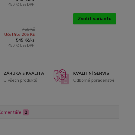
450 Kč
bez DPH
Zvolit variantu
750 Kč
Ušetříte 205 Kč
545 Kč
/
ks
450 Kč
bez DPH
ZÁRUKA a KVALITA
KVALITNÍ SERVIS
U všech produktů
Odborné poradenství
Komentáře
0