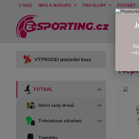
O NÁS
INFO K NÁKUPU
PRO KLUBY
POTISKY
J
Rá
+42
Úvod
VÝPRODEJ poslední kusy
Nep
FOTBAL
Akční sady dresů
Tréninkové oblečení
Trenýrky