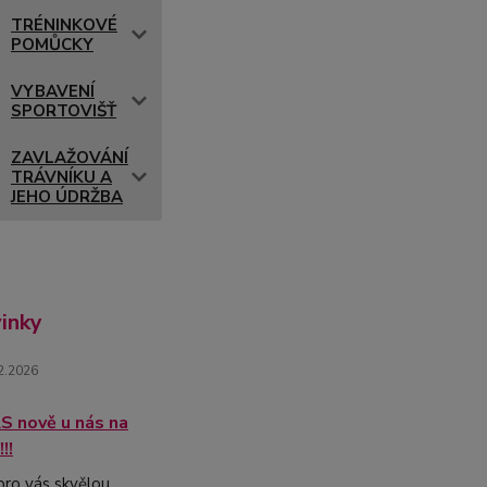
TRÉNINKOVÉ
POMŮCKY
VYBAVENÍ
SPORTOVIŠŤ
ZAVLAŽOVÁNÍ
TRÁVNÍKU A
JEHO ÚDRŽBA
inky
2.2026
 nově u nás na
!!
ro vás skvělou