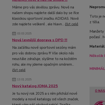
Nepromo
Máme pro vás skvělou zprávu. Nově na
našem shopu najdete další dalo by se říce
Toto je n
klasickou sportovní značku ADIDAS. Nově
z těla.
zde najdete veškeré , ale hlavn...
číst celé
Manžety v
03.03.2025
počasí . M
Nová levnější doprava s DPD !!!
Materiál
Na začátku nové sportovní sezóny mám
pro vás dobrou zprávu !!! Vše okolo nás
Několik 
neustále zdražuje, slyšíme to na koždém
rohu, ale my jdeme opačným směrem...
MINIMÁL
číst celé
13.01.2025
Nový katalog JOMA 2025
O NÁS
Je tu nový rok 2025 a s ním přichází nové
modely a nové katalogy od všech značek,
které vám náš obchod nabízí. Značka