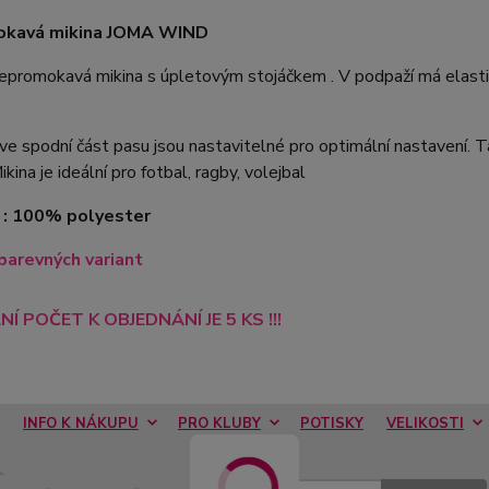
kavá mikina JOMA WIND
epromokavá mikina s úpletovým stojáčkem . V podpaží má elasti
e spodní část pasu jsou nastavitelné pro optimální nastavení. Ta
ikina je ideální pro fotbal, ragby, volejbal
 : 100% polyester
barevných variant
NÍ POČET K OBJEDNÁNÍ JE 5 KS !!!
INFO K NÁKUPU
PRO KLUBY
POTISKY
VELIKOSTI