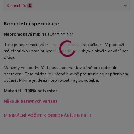
Komentáře
0
Kompletní specifikace
Nepromokavá mikina JOMA WIND
Toto je nepromokavá mikina s úpletovým stojáčkem . V podpaží
má elastickou tkaninu,která usnadňuje pohyb a skvěle odvádí pot
z těla.
Manžety ve spodní část pasu jsou nastavitelné pro optimální
nastavení. Tato mikina je určená hlavně pro trénink v nepříznivém
počasí . Mikina je ideální pro fotbal, ragby, volejbal
Materiál : 100% polyester
Několik barevných variant
MINIMÁLNÍ POČET K OBJEDNÁNÍ JE 5 KS !!!