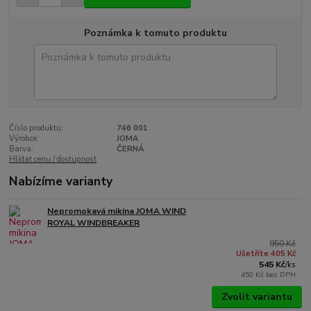
Poznámka k tomuto produktu
Číslo produktu:
746 001
Výrobce:
JOMA
Barva:
ČERNÁ
Hlídat cenu / dostupnost
Nabízíme varianty
Nepromokavá mikina JOMA WIND
ROYAL WINDBREAKER
950 Kč
Ušetříte 405 Kč
545 Kč
/
ks
450 Kč
bez DPH
Zvolit variantu