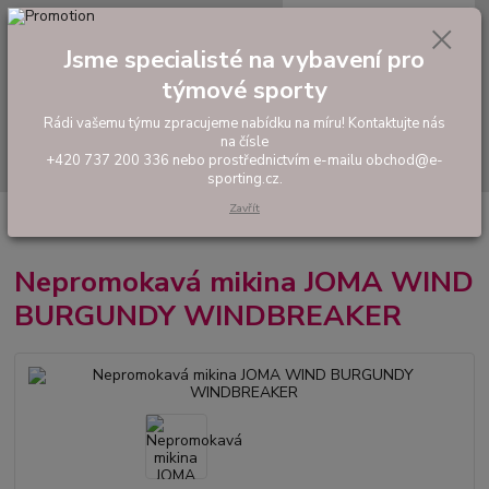
0
ks
tel: +420 737 200 336
CZK
za
0,00 Kč
Pondělí-Pátek: 8 - 17 hodin
Jsme specialisté na vybavení pro
týmové sporty
Menu
Rádi vašemu týmu zpracujeme nabídku na míru! Kontaktujte nás
na čísle
Hledat
+420 737 200 336 nebo prostřednictvím e-mailu obchod@e-
sporting.cz.
Zavřít
Úvod
FOTBAL
Oblečení do deště
Nepromokavá mikina JOMA WIND
BURGUNDY WINDBREAKER
Nepromokavá mikina JOMA WIND
BURGUNDY WINDBREAKER