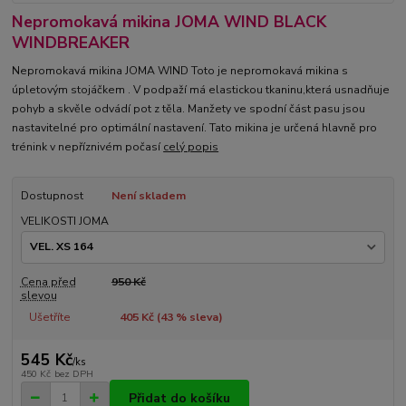
Nepromokavá mikina JOMA WIND BLACK
WINDBREAKER
Nepromokavá mikina JOMA WIND Toto je nepromokavá mikina s
úpletovým stojáčkem . V podpaží má elastickou tkaninu,která usnadňuje
pohyb a skvěle odvádí pot z těla. Manžety ve spodní část pasu jsou
nastavitelné pro optimální nastavení. Tato mikina je určená hlavně pro
trénink v nepříznivém počasí
celý popis
Dostupnost
Není skladem
VELIKOSTI JOMA
Cena před
950 Kč
slevou
Ušetříte
405 Kč (
43
% sleva)
545 Kč
/
ks
450 Kč
bez DPH
Přidat do košíku