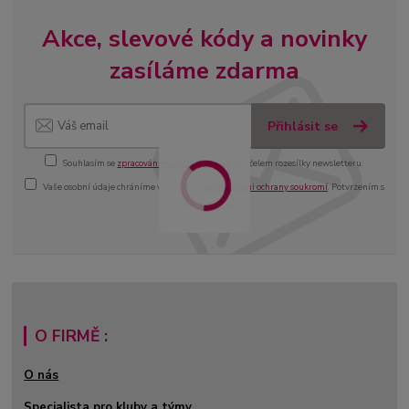
Akce, slevové kódy a novinky
zasíláme zdarma
Přihlásit se
Souhlasím se
zpracováním osobních údajů
za účelem rozesílky newsletteru.
Vaše osobní údaje chráníme v souladu s
podmínkami ochrany soukromí
. Potvrzením s
nimi souhlasíte.
O FIRMĚ :
O nás
Specialista pro kluby a týmy