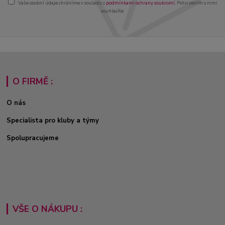
Vaše osobní údaje chráníme v souladu s
podmínkami ochrany soukromí
. Potvrzením s nimi
souhlasíte.
O FIRMĚ :
O nás
Specialista pro kluby a týmy
Spolupracujeme
VŠE O NÁKUPU :