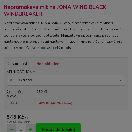
Nepromokavá mikina JOMA WIND BLACK
WINDBREAKER
Nepromokavá mikina JOMA WIND Toto je nepromokavá mikina s
úpletovým stojáčkem . V podpaží má elastickou tkaninu,která usnadňuje
pohyb a skvěle odvádí pot z těla. Manžety ve spodní část pasu jsou
nastavitelné pro optimální nastavení. Tato mikina je určená hlavně pro
trénink v nepříznivém počasí
celý popis
Dostupnost
Není skladem
VELIKOSTI JOMA
Cena před
950 Kč
slevou
Ušetříte
405 Kč (
43
% sleva)
545 Kč
/
ks
450 Kč
bez DPH
Přidat do košíku