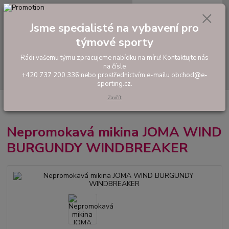
0
ks
tel: +420 737 200 336
CZK
za
0,00 Kč
Pondělí-Pátek: 8 - 17 hodin
Jsme specialisté na vybavení pro
týmové sporty
Menu
Rádi vašemu týmu zpracujeme nabídku na míru! Kontaktujte nás
na čísle
Hledat
+420 737 200 336 nebo prostřednictvím e-mailu obchod@e-
sporting.cz.
Zavřít
Úvod
FOTBAL
Oblečení do deště
Nepromokavá mikina JOMA WIND
BURGUNDY WINDBREAKER
Nepromokavá mikina JOMA WIND
BURGUNDY WINDBREAKER