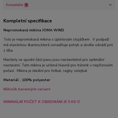
Komentáře
0
Kompletní specifikace
Nepromokavá mikina JOMA WIND
Toto je nepromokavá mikina s úpletovým stojáčkem . V podpaží
má elastickou tkaninu,která usnadňuje pohyb a skvěle odvádí pot
z těla.
Manžety ve spodní část pasu jsou nastavitelné pro optimální
nastavení. Tato mikina je určená hlavně pro trénink v nepříznivém
počasí . Mikina je ideální pro fotbal, ragby, volejbal
Materiál : 100% polyester
Několik barevných variant
MINIMÁLNÍ POČET K OBJEDNÁNÍ JE 5 KS !!!