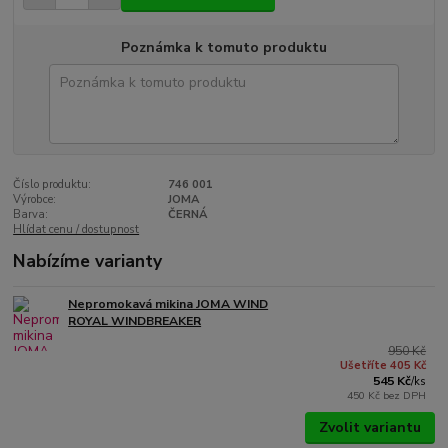
Poznámka k tomuto produktu
Číslo produktu:
746 001
Výrobce:
JOMA
Barva:
ČERNÁ
Hlídat cenu / dostupnost
Nabízíme varianty
Nepromokavá mikina JOMA WIND
ROYAL WINDBREAKER
950 Kč
Ušetříte 405 Kč
545 Kč
/
ks
450 Kč
bez DPH
Zvolit variantu