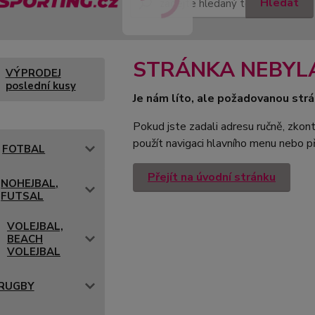
Hledat
STRÁNKA NEBYL
VÝPRODEJ
poslední kusy
Je nám líto, ale požadovanou strá
Pokud jste zadali adresu ručně, zkont
použít navigaci hlavního menu nebo př
FOTBAL
Přejít na úvodní stránku
NOHEJBAL,
FUTSAL
VOLEJBAL,
BEACH
VOLEJBAL
RUGBY