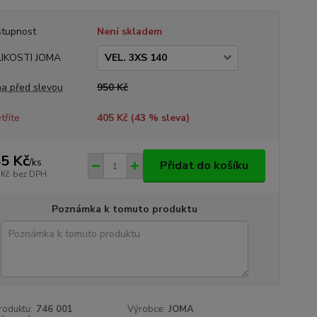
tupnost
Není skladem
LIKOSTI JOMA
a před slevou
950 Kč
tříte
405 Kč (
43
% sleva)
5 Kč
/
ks
Přidat do košíku
 Kč
bez DPH
Poznámka k tomuto produktu
roduktu:
746 001
Výrobce:
JOMA