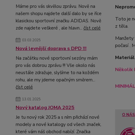
Máme pro vás skvělou zprávu. Nově na
Nepromo
našem shopu najdete další dalo by se říce
Toto je n
klasickou sportovní značku ADIDAS. Nově
z těla.
zde najdete veškeré , ale hlavn...
číst celé
Manžety v
03.03.2025
počasí . M
Nová levnější doprava s DPD !!!
Materiál
Na začátku nové sportovní sezóny mám
pro vás dobrou zprávu !!! Vše okolo nás
Několik 
neustále zdražuje, slyšíme to na koždém
rohu, ale my jdeme opačným směrem...
MINIMÁL
číst celé
13.01.2025
Nový katalog JOMA 2025
O NÁS
Je tu nový rok 2025 a s ním přichází nové
modely a nové katalogy od všech značek,
které vám náš obchod nabízí. Značka