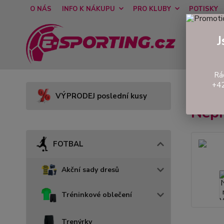
O NÁS
INFO K NÁKUPU
PRO KLUBY
POTISKY
J
Rá
+42
Úvod
VÝPRODEJ poslední kusy
Nep
FOTBAL
Akční sady dresů
Tréninkové oblečení
Trenýrky