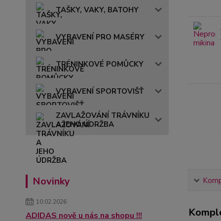
TAŠKY, VAKY, BATOHY
VYBAVENÍ PRO MASÉRY
TRÉNINKOVÉ POMŮCKY
VYBAVENÍ SPORTOVIŠŤ
ZAVLAŽOVÁNÍ TRÁVNÍKU
A JEHO ÚDRŽBA
Novinky
Kompl
10.02.2026
Komple
ADIDAS nově u nás na shopu !!!