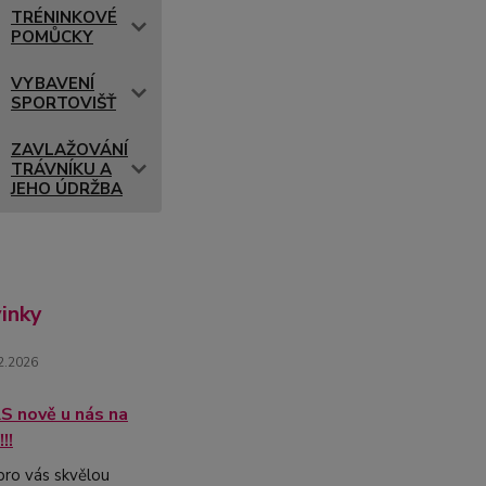
TRÉNINKOVÉ
POMŮCKY
VYBAVENÍ
SPORTOVIŠŤ
ZAVLAŽOVÁNÍ
TRÁVNÍKU A
JEHO ÚDRŽBA
inky
2.2026
 nově u nás na
!!
ro vás skvělou