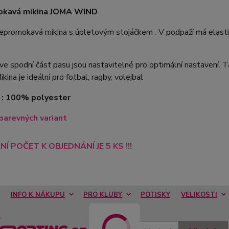
kavá mikina JOMA WIND
epromokavá mikina s úpletovým stojáčkem . V podpaží má elasti
e spodní část pasu jsou nastavitelné pro optimální nastavení. Ta
ikina je ideální pro fotbal, ragby, volejbal
 : 100% polyester
barevných variant
NÍ POČET K OBJEDNÁNÍ JE 5 KS !!!
INFO K NÁKUPU
PRO KLUBY
POTISKY
VELIKOSTI