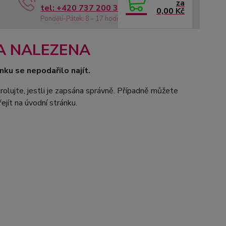
za
tel: +420 737 200 336
0,00 Kč
Pondělí-Pátek: 8 - 17 hodin
A NALEZENA
nku se nepodařilo najít.
rolujte, jestli je zapsána správně. Případně můžete
ejít na úvodní stránku.