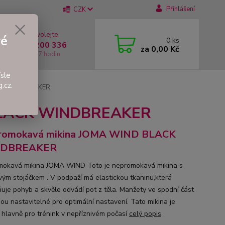
Přihlášení
CZK
 si rady? Zavolejte.
vé
0
ks
 +420 737 200 336
za
0,00 Kč
í-Pátek: 8 - 17 hodin
sle
.cz.
CK WINDBREAKER
BLACK WINDBREAKER
romokavá mikina JOMA WIND BLACK
DBREAKER
okavá mikina JOMA WIND Toto je nepromokavá mikina s
vým stojáčkem . V podpaží má elastickou tkaninu,která
uje pohyb a skvěle odvádí pot z těla. Manžety ve spodní část
sou nastavitelné pro optimální nastavení. Tato mikina je
 hlavně pro trénink v nepříznivém počasí
celý popis