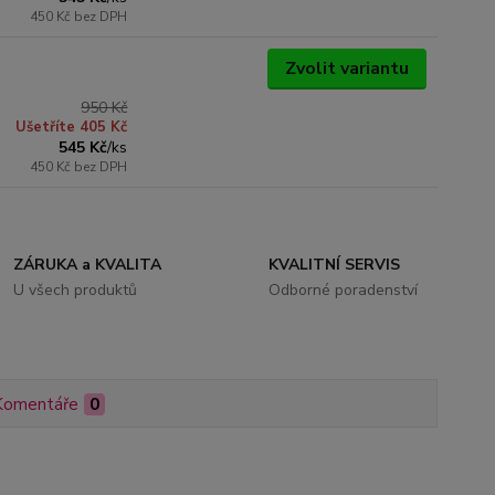
450 Kč
bez DPH
Zvolit variantu
950 Kč
Ušetříte 405 Kč
545 Kč
/
ks
450 Kč
bez DPH
ZÁRUKA a KVALITA
KVALITNÍ SERVIS
U všech produktů
Odborné poradenství
Komentáře
0