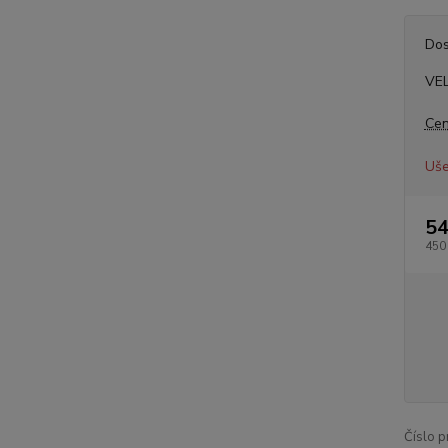
Dos
VE
Cen
Uše
54
450
Číslo p