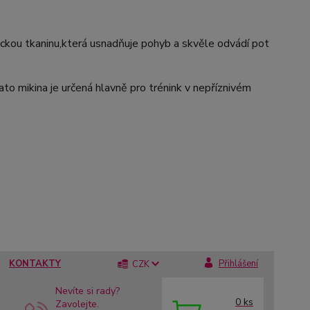
ckou tkaninu,která usnadňuje pohyb a skvěle odvádí pot
to mikina je určená hlavně pro trénink v nepříznivém
KONTAKTY
Přihlášení
CZK
Nevíte si rady?
0
ks
Zavolejte.