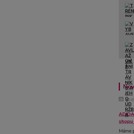
Nov
10.0
ADIDAS
shopu !
Máme p