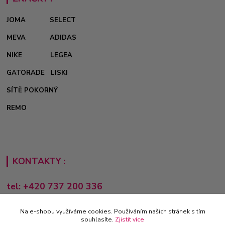
JOMA
SELECT
MEVA
ADIDAS
NIKE
LEGEA
GATORADE
LISKI
SÍTĚ POKORNÝ
REMO
KONTAKTY :
tel: +420 737 200 336
Pondělí-Pátek: 8 - 17 hodin
Na e-shopu využíváme cookies. Používáním našich stránek s tím
obchod@e-sporting.cz
souhlasíte.
Zjistit více