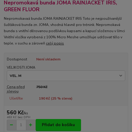
Nepromokavá bunda JOMA RAINJACKET IRIS,
GREEN FLUOR
Nepromokavaá bunda JOMA RAINJACKET IRIS Toto je nejpoužívanější
šušťáková bunda zn. JOMA, vhodná hlavně pro trénink. Nepromokavá
bunda s vnitřní děrovanou podšívkou kapsami a kapucí složenou v límci
Vnitřní vložka vyrobená z 100% Micro Meshe umožňuje udržovat tělo v
teple, v suchu a zároveň
celý popis
Dostupnost
Není skladem
VELIKOSTI JOMA
Cena před
750 Kč
slevou
Ušetříte
190 Kč (
25
% sleva)
560 Kč
/
ks
463 Kč
bez DPH
Přidat do košíku