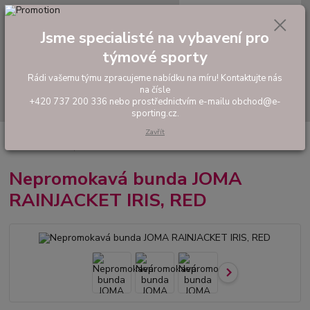
0
ks
tel: +420 737 200 336
CZK
za
0,00 Kč
Pondělí-Pátek: 8 - 17 hodin
Jsme specialisté na vybavení pro
týmové sporty
Menu
Rádi vašemu týmu zpracujeme nabídku na míru! Kontaktujte nás
na čísle
Hledat
+420 737 200 336 nebo prostřednictvím e-mailu obchod@e-
sporting.cz.
Zavřít
Úvod
FOTBAL
Oblečení do deště
Nepromokavá bunda JOMA
RAINJACKET IRIS, RED
Nepromokavá bunda JOMA
RAINJACKET IRIS, RED