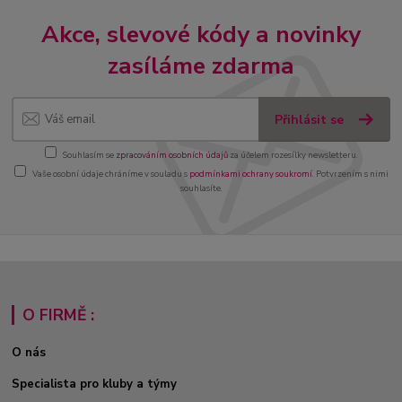
Akce, slevové kódy a novinky
zasíláme zdarma
Přihlásit se
Souhlasím se
zpracováním osobních údajů
za účelem rozesílky newsletteru.
Vaše osobní údaje chráníme v souladu s
podmínkami ochrany soukromí
. Potvrzením s nimi
souhlasíte.
O FIRMĚ :
O nás
Specialista pro kluby a týmy