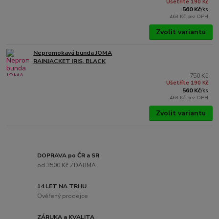
Ušetříte 190 Kč
560 Kč
/
ks
463 Kč
bez DPH
Zvolit variantu
Nepromokavá bunda JOMA
RAINJACKET IRIS, BLACK
750 Kč
Ušetříte 190 Kč
560 Kč
/
ks
463 Kč
bez DPH
Zvolit variantu
DOPRAVA po ČR a SR
od 3500 Kč ZDARMA
14 LET NA TRHU
Ověřený prodejce
ZÁRUKA a KVALITA