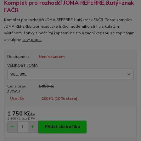
Komplet pro rozhodčí JOMA REFERRE,žlutý+znak
FAČR
Komplet pro rozhodčí JOMA REFERRE,žlutý+znak FAČR Tento komplet
JOMA REFEREE tvoří elastické tričko moderního střihu s kulatým
výstřihem, šortky s bočními kapsami na zip a zadní kapsou se zapínáním
a stulpny.
celý popis
Dostupnost
Není skladem
VELIKOSTI JOMA
Cena před
1 950 Kč
slevou
Ušetříte
200 Kč (
10
% sleva)
1 750 Kč
/
ks
1 446 Kč
bez DPH
Přidat do košíku