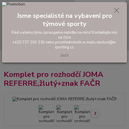
0
ks
tel: +420 737 200 336
CZK
za
0,00 Kč
Pondělí-Pátek: 8 - 17 hodin
Jsme specialisté na vybavení pro
týmové sporty
Menu
Rádi vašemu týmu zpracujeme nabídku na míru! Kontaktujte nás
na čísle
Hledat
+420 737 200 336 nebo prostřednictvím e-mailu obchod@e-
sporting.cz.
Zavřít
Úvod
FOTBAL
Rozhodčí
Oblečení pro rozhodčí
Komplet pro
rozhodčí JOMA REFERRE,žlutý+znak FAČR
Komplet pro rozhodčí JOMA
REFERRE,žlutý+znak FAČR