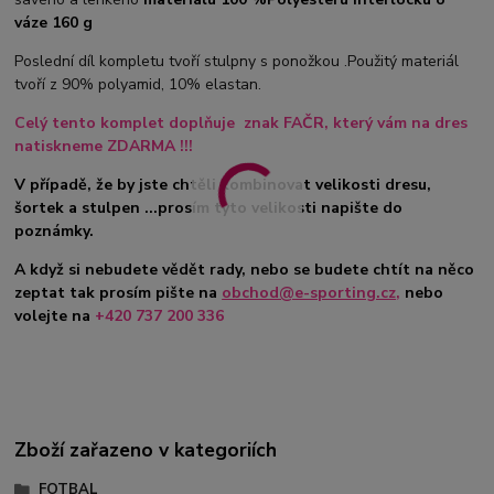
váze 160 g
Poslední díl kompletu tvoří stulpny s ponožkou .Použitý materiál
tvoří z 90% polyamid, 10% elastan.
Celý tento komplet doplňuje znak FAČR, který vám na dres
natiskneme ZDARMA !!!
V případě, že by jste chtěli kombinovat velikosti dresu,
šortek a stulpen ...prosím tyto velikosti napište do
poznámky.
A když si nebudete vědět rady, nebo se budete chtít na něco
zeptat tak prosím pište na
obchod@e-sporting.cz
,
nebo
volejte na
+420 737 200 336
Zboží zařazeno v kategoriích
FOTBAL