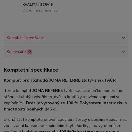
KVALITNÍ SERVIS
Odborné poradenství
Kompletní specifikace
Komentáře
0
Kompletní specifikace
Komplet pro rozhodčí JOMA REFERRE,žlutý+znak FAČR
Tento komplet
JOMA REFEREE
tvoří elastické tričko moderního
střihu s kulatýn výstřihem ,dvěma knoflíky a dvěma kapsami se
zapínáním.
Dres je vyrovený ze 100 % Polyesteru Interlocku s
hmotností pouhých 145 g.
Druhá část kompletu je tvoří speciální šortky s bočními kapsami na
zip a zadní kapsou se zapínáním. I tyto šortky jsou vyrobené ze
savého a lehkého
materiálu 100 %Polyesteru Interlocku o