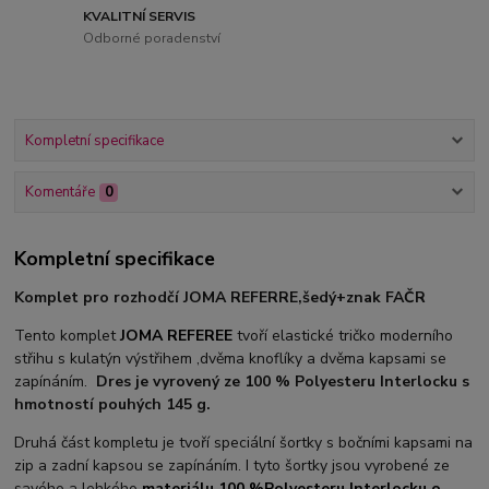
KVALITNÍ SERVIS
Odborné poradenství
Kompletní specifikace
Komentáře
0
Kompletní specifikace
Komplet pro rozhodčí JOMA REFERRE,šedý+znak FAČR
Tento komplet
JOMA REFEREE
tvoří elastické tričko moderního
střihu s kulatýn výstřihem ,dvěma knoflíky a dvěma kapsami se
zapínáním.
Dres je vyrovený ze 100 % Polyesteru Interlocku s
hmotností pouhých 145 g.
Druhá část kompletu je tvoří speciální šortky s bočními kapsami na
zip a zadní kapsou se zapínáním. I tyto šortky jsou vyrobené ze
savého a lehkého
materiálu 100 %Polyesteru Interlocku o