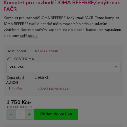
Komplet pro rozhodčí JOMA REFERRE,šedý+znak
FAČR
Komplet pro rozhodčí JOMA REFERRE,šedý+znak FAČR Tento komplet
JOMA REFEREE tvoří elastické tričko moderního střihu s kulatým
výstřihem, šortky s bočními kapsami na zip a zadní kapsou se zapínáním
a stulpny.
celý popis
Dostupnost
Není skladem
VELIKOSTI JOMA
Cena před
1 950 Kč
slevou
Ušetříte
200 Kč (
10
% sleva)
1 750 Kč
/
ks
1 446 Kč
bez DPH
Přidat do košíku