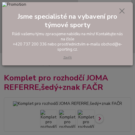
0
ks
tel: +420 737 200 336
CZK
za
0,00 Kč
Pondělí-Pátek: 8 - 17 hodin
Jsme specialisté na vybavení pro
týmové sporty
Menu
Rádi vašemu týmu zpracujeme nabídku na míru! Kontaktujte nás
na čísle
Hledat
+420 737 200 336 nebo prostřednictvím e-mailu obchod@e-
sporting.cz.
Zavřít
Úvod
FOTBAL
Rozhodčí
Oblečení pro rozhodčí
Komplet pro
rozhodčí JOMA REFERRE,šedý+znak FAČR
Komplet pro rozhodčí JOMA
REFERRE,šedý+znak FAČR