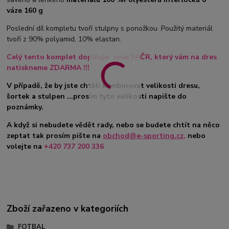
váze 160 g
Poslední díl kompletu tvoří stulpny s ponožkou .Použitý materiál
tvoří z 90% polyamid, 10% elastan.
Celý tento komplet doplňuje znak FAČR, který vám na dres
natiskneme ZDARMA !!!
V případě, že by jste chtěli kombinovat velikosti dresu,
šortek a stulpen ...prosím tyto velikosti napište do
poznámky.
A když si nebudete vědět rady, nebo se budete chtít na něco
zeptat tak prosím pište na
obchod@e-sporting.cz
,
nebo
volejte na
+420 737 200 336
Zboží zařazeno v kategoriích
FOTBAL