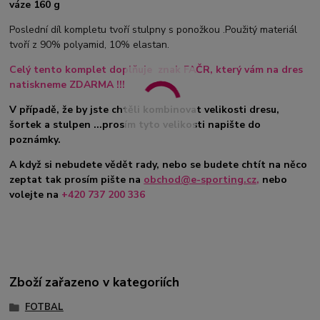
váze 160 g
Poslední díl kompletu tvoří stulpny s ponožkou .Použitý materiál
tvoří z 90% polyamid, 10% elastan.
Celý tento komplet doplňuje znak FAČR, který vám na dres
natiskneme ZDARMA !!!
V případě, že by jste chtěli kombinovat velikosti dresu,
šortek a stulpen ...prosím tyto velikosti napište do
poznámky.
A když si nebudete vědět rady, nebo se budete chtít na něco
zeptat tak prosím pište na
obchod@e-sporting.cz
,
nebo
volejte na
+420 737 200 336
Zboží zařazeno v kategoriích
FOTBAL