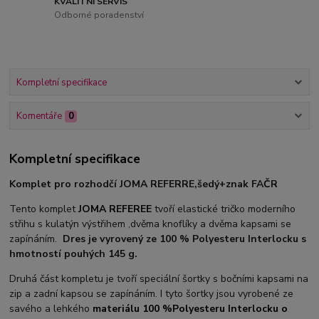
KVALITNÍ SERVIS
Odborné poradenství
Kompletní specifikace
Komentáře
0
Kompletní specifikace
Komplet pro rozhodčí JOMA REFERRE,šedý+znak FAČR
Tento komplet
JOMA REFEREE
tvoří elastické tričko moderního
střihu s kulatýn výstřihem ,dvěma knoflíky a dvěma kapsami se
zapínáním.
Dres je vyrovený ze 100 % Polyesteru Interlocku s
hmotností pouhých 145 g.
Druhá část kompletu je tvoří speciální šortky s bočními kapsami na
zip a zadní kapsou se zapínáním. I tyto šortky jsou vyrobené ze
savého a lehkého
materiálu 100 %Polyesteru Interlocku o