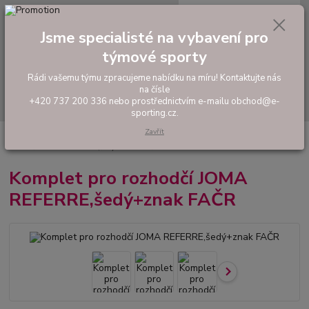
0
ks
tel: +420 737 200 336
CZK
za
0,00 Kč
Pondělí-Pátek: 8 - 17 hodin
Jsme specialisté na vybavení pro
týmové sporty
Menu
Rádi vašemu týmu zpracujeme nabídku na míru! Kontaktujte nás
na čísle
Hledat
+420 737 200 336 nebo prostřednictvím e-mailu obchod@e-
sporting.cz.
Zavřít
Úvod
FOTBAL
Rozhodčí
Oblečení pro rozhodčí
Komplet pro
rozhodčí JOMA REFERRE,šedý+znak FAČR
Komplet pro rozhodčí JOMA
REFERRE,šedý+znak FAČR