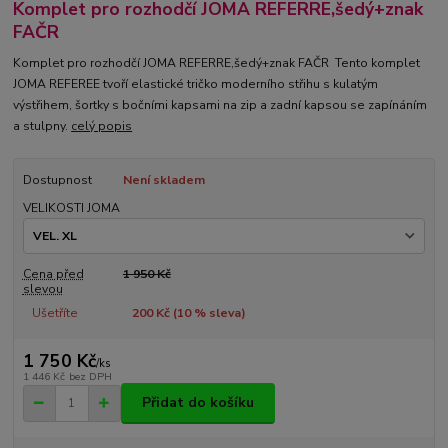
Komplet pro rozhodčí JOMA REFERRE,šedý+znak
FAČR
Komplet pro rozhodčí JOMA REFERRE,šedý+znak FAČR Tento komplet
JOMA REFEREE tvoří elastické tričko moderního střihu s kulatým
výstřihem, šortky s bočními kapsami na zip a zadní kapsou se zapínáním
a stulpny.
celý popis
Dostupnost
Není skladem
VELIKOSTI JOMA
Cena před
1 950 Kč
slevou
Ušetříte
200 Kč (
10
% sleva)
1 750 Kč
/
ks
1 446 Kč
bez DPH
Přidat do košíku