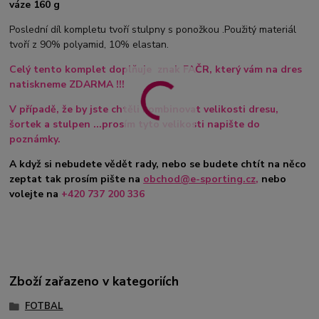
váze 160 g
Poslední díl kompletu tvoří stulpny s ponožkou .Použitý materiál
tvoří z 90% polyamid, 10% elastan.
Celý tento komplet doplňuje znak FAČR, který vám na dres
natiskneme ZDARMA !!!
V případě, že by jste chtěli kombinovat velikosti dresu,
šortek a stulpen ...prosím tyto velikosti napište do
poznámky.
A když si nebudete vědět rady, nebo se budete chtít na něco
zeptat tak prosím pište na
obchod@e-sporting.cz
,
nebo
volejte na
+420 737 200 336
Zboží zařazeno v kategoriích
FOTBAL