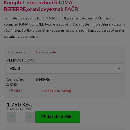
Komplet pro rozhodčí JOMA
REFERRE,oranžový+znak FAČR
Komplet pro rozhodčí JOMA REFERRE,oranžový+znak FAČR Tento
komplet JOMA REFEREE tvoří elastické tričko moderního střihu s kulatým
výstřihem, šortky s bočními kapsami na zip a zadní kapsou se zapínáním
a stulpny.
celý popis
Dostupnost
Není skladem
VELIKOSTI JOMA
Cena před
1 950 Kč
slevou
Ušetříte
200 Kč (
10
% sleva)
1 750 Kč
/
ks
1 446 Kč
bez DPH
Přidat do košíku