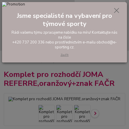
0
ks
tel: +420 737 200 336
CZK
za
0,00 Kč
Pondělí-Pátek: 8 - 17 hodin
Jsme specialisté na vybavení pro
týmové sporty
Menu
Rádi vašemu týmu zpracujeme nabídku na míru! Kontaktujte nás
na čísle
Hledat
+420 737 200 336 nebo prostřednictvím e-mailu obchod@e-
sporting.cz.
Zavřít
Úvod
FOTBAL
Rozhodčí
Oblečení pro rozhodčí
Komplet pro
rozhodčí JOMA REFERRE,oranžový+znak FAČR
Komplet pro rozhodčí JOMA
REFERRE,oranžový+znak FAČR