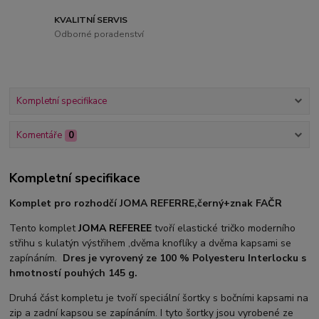
KVALITNÍ SERVIS
Odborné poradenství
Kompletní specifikace
Komentáře
0
Kompletní specifikace
Komplet pro rozhodčí JOMA REFERRE,černý+znak FAČR
Tento komplet
JOMA REFEREE
tvoří elastické tričko moderního
střihu s kulatýn výstřihem ,dvěma knoflíky a dvěma kapsami se
zapínáním.
Dres je vyrovený ze 100 % Polyesteru Interlocku s
hmotností pouhých 145 g.
Druhá část kompletu je tvoří speciální šortky s bočními kapsami na
zip a zadní kapsou se zapínáním. I tyto šortky jsou vyrobené ze