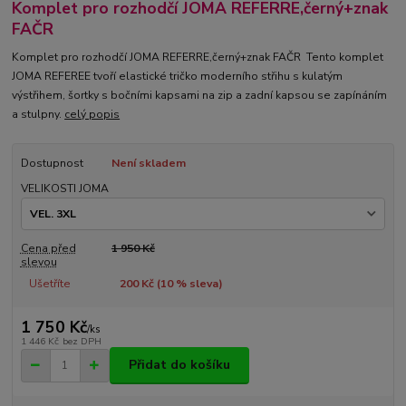
Komplet pro rozhodčí JOMA REFERRE,černý+znak
FAČR
Komplet pro rozhodčí JOMA REFERRE,černý+znak FAČR Tento komplet
JOMA REFEREE tvoří elastické tričko moderního střihu s kulatým
výstřihem, šortky s bočními kapsami na zip a zadní kapsou se zapínáním
a stulpny.
celý popis
Dostupnost
Není skladem
VELIKOSTI JOMA
Cena před
1 950 Kč
slevou
Ušetříte
200 Kč (
10
% sleva)
1 750 Kč
/
ks
1 446 Kč
bez DPH
Přidat do košíku