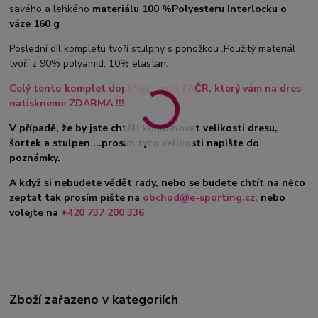
savého a lehkého
materiálu 100 %Polyesteru Interlocku o
váze 160 g
Poslední díl kompletu tvoří stulpny s ponožkou .Použitý materiál
tvoří z 90% polyamid, 10% elastan.
Celý tento komplet doplňuje znak FAČR, který vám na dres
natiskneme ZDARMA !!!
V případě, že by jste chtěli kombinovat velikosti dresu,
šortek a stulpen ...prosím tyto velikosti napište do
poznámky.
A když si nebudete vědět rady, nebo se budete chtít na něco
zeptat tak prosím pište na
obchod@e-sporting.cz
,
nebo
volejte na
+420 737 200 336
Zboží zařazeno v kategoriích