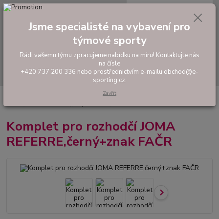
0
ks
tel: +420 737 200 336
CZK
za
0,00 Kč
Pondělí-Pátek: 8 - 17 hodin
Jsme specialisté na vybavení pro
týmové sporty
Menu
Rádi vašemu týmu zpracujeme nabídku na míru! Kontaktujte nás
na čísle
Hledat
+420 737 200 336 nebo prostřednictvím e-mailu obchod@e-
sporting.cz.
Zavřít
Úvod
FOTBAL
Rozhodčí
Oblečení pro rozhodčí
Komplet pro
rozhodčí JOMA REFERRE,černý+znak FAČR
Komplet pro rozhodčí JOMA
REFERRE,černý+znak FAČR