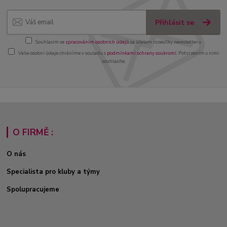
Přihlásit se
Souhlasím se
zpracováním osobních údajů
za účelem rozesílky newsletteru.
Vaše osobní údaje chráníme v souladu s
podmínkami ochrany soukromí
. Potvrzením s nimi
souhlasíte.
O FIRMĚ :
O nás
Specialista pro kluby a týmy
Spolupracujeme