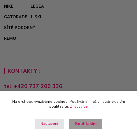
NIKE
LEGEA
GATORADE
LISKI
SÍTĚ POKORNÝ
REMO
KONTAKTY :
tel: +420 737 200 336
Pondělí-Pátek: 8 - 17 hodin
Na e-shopu využíváme cookies. Používáním našich stránek s tím
obchod@e-sporting.cz
souhlasíte.
Zjistit více
Souhlasím
Nastavení