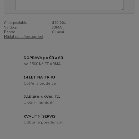
Číslo produktu:
820 001
Výrobce:
JOMA
Barva:
ČERNÁ
Hlídat cenu / dostupnost
DOPRAVA po ČR a SR
od 3500 Kč ZDARMA
14 LET NA TRHU
Ověřený prodejce
ZÁRUKA a KVALITA
U všech produktů
KVALITNÍ SERVIS
Odborné poradenství