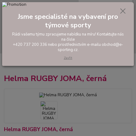
0
ks
tel: +420 737 200 336
CZK
za
0,00 Kč
Pondělí-Pátek: 8 - 17 hodin
Jsme specialisté na vybavení pro
týmové sporty
Menu
Rádi vašemu týmu zpracujeme nabídku na míru! Kontaktujte nás
na čísle
Hledat
+420 737 200 336 nebo prostřednictvím e-mailu obchod@e-
sporting.cz.
Zavřít
Úvod
RUGBY
Ragbyové chrániče a helmy
Helma RUGBY JOMA,
černá
Helma RUGBY JOMA, černá
Helma RUGBY JOMA, černá