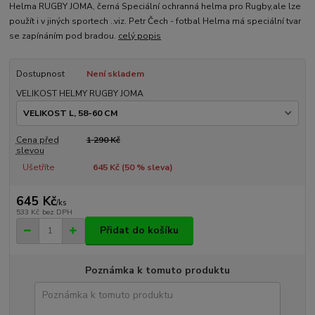
Helma RUGBY JOMA, černá Speciální ochranná helma pro Rugby,ale lze
použít i v jiných sportech ..viz. Petr Čech - fotbal Helma má speciální tvar
se zapínáním pod bradou.
celý popis
Dostupnost
Není skladem
VELIKOST HELMY RUGBY JOMA
Cena před
1 290 Kč
slevou
Ušetříte
645 Kč (
50
% sleva)
645 Kč
/
ks
533 Kč
bez DPH
Přidat do košíku
Poznámka k tomuto produktu