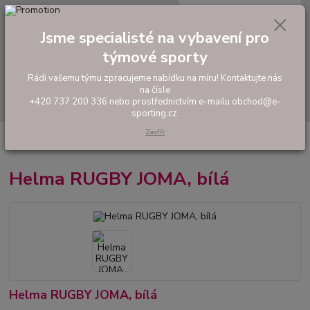
0
ks
tel: +420 737 200 336
CZK
za
0,00 Kč
Pondělí-Pátek: 8 - 17 hodin
Jsme specialisté na vybavení pro
týmové sporty
Menu
Rádi vašemu týmu zpracujeme nabídku na míru! Kontaktujte nás
na čísle
Hledat
+420 737 200 336 nebo prostřednictvím e-mailu obchod@e-
sporting.cz.
Zavřít
Úvod
RUGBY
Ragbyové chrániče a helmy
Helma RUGBY JOMA,
bílá
Helma RUGBY JOMA, bílá
Helma RUGBY JOMA, bílá