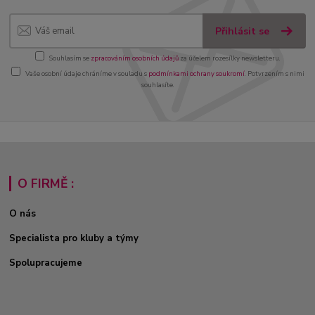
Přihlásit se
Souhlasím se
zpracováním osobních údajů
za účelem rozesílky newsletteru.
Vaše osobní údaje chráníme v souladu s
podmínkami ochrany soukromí
. Potvrzením s nimi
souhlasíte.
O FIRMĚ :
O nás
Specialista pro kluby a týmy
Spolupracujeme