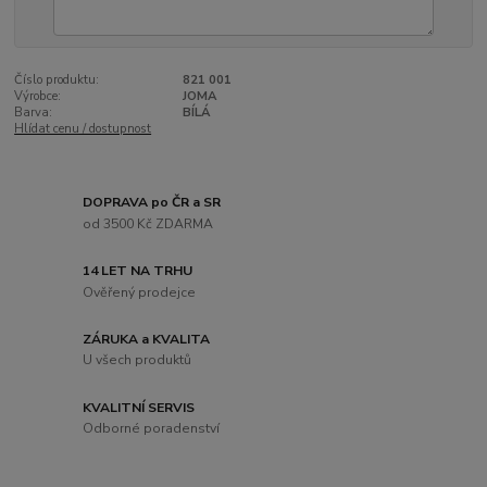
Číslo produktu:
821 001
Výrobce:
JOMA
Barva:
BÍLÁ
Hlídat cenu / dostupnost
DOPRAVA po ČR a SR
od 3500 Kč ZDARMA
14 LET NA TRHU
Ověřený prodejce
ZÁRUKA a KVALITA
U všech produktů
KVALITNÍ SERVIS
Odborné poradenství