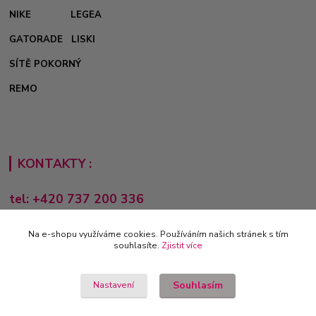
NIKE
LEGEA
GATORADE
LISKI
SÍTĚ POKORNÝ
REMO
KONTAKTY :
tel: +420 737 200 336
Pondělí-Pátek: 8 - 17 hodin
Na e-shopu využíváme cookies. Používáním našich stránek s tím
obchod@e-sporting.cz
souhlasíte.
Zjistit více
Souhlasím
Nastavení