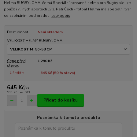
Helma RUGBY JOMA, černá Speciální ochranná helma pro Rugby,ale lze
použít i v jiných sportech ..viz. Petr Čech - fotbal Helma má speciální tvar
se zapínáním pod bradou.
celý popis
Dostupnost
Není skladem
VELIKOST HELMY RUGBY JOMA
Cena před
1 290 Kč
slevou
Ušetříte
645 Kč (
50
% sleva)
645 Kč
/
ks
533 Kč
bez DPH
Přidat do košíku
Poznámka k tomuto produktu