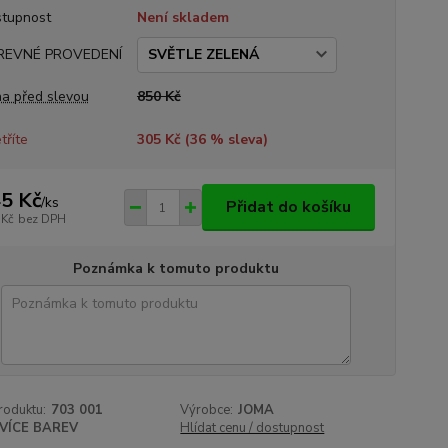
tupnost
Není skladem
REVNÉ PROVEDENÍ
a před slevou
850 Kč
tříte
305 Kč (
36
% sleva)
5 Kč
/
ks
Přidat do košíku
 Kč
bez DPH
Poznámka k tomuto produktu
roduktu:
703 001
Výrobce:
JOMA
VÍCE BAREV
Hlídat cenu / dostupnost