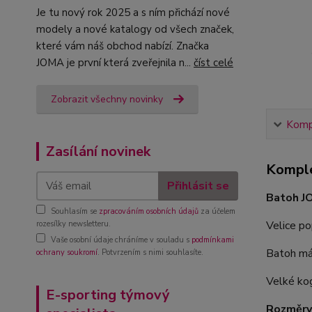
Je tu nový rok 2025 a s ním přichází nové
modely a nové katalogy od všech značek,
které vám náš obchod nabízí. Značka
JOMA je první která zveřejnila n...
číst celé
Zobrazit všechny novinky
Kompl
Zasílání novinek
Komple
Přihlásit se
Batoh J
Souhlasím se
zpracováním osobních údajů
za účelem
Velice po
rozesílky newsletteru.
Vaše osobní údaje chráníme v souladu s
podmínkami
Batoh má 
ochrany soukromí
. Potvrzením s nimi souhlasíte.
Velké k
E-sporting týmový
Rozměry 