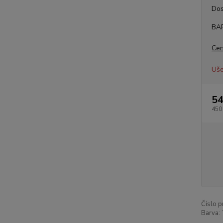
Dos
BA
Cen
Uše
54
450
Číslo p
Barva: