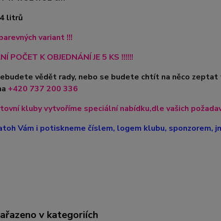
 litrů
barevných variant !!!
Í POČET K OBJEDNÁNÍ JE 5 KS !!!!!!
nebudete vědět rady, nebo se budete chtít na něco zeptat 
na
+420
737 200 336
tovní kluby vytvoříme speciální nabídku,dle vašich požadavk
toh Vám i potiskneme číslem, logem klubu, sponzorem, jm
zařazeno v kategoriích