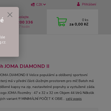
Přihlášení
CZK
 si rady? Zavolejte.
vé
0
ks
 +420 737 200 336
za
0,00 Kč
í-Pátek: 8 - 17 hodin
sle
.cz.
oh JOMA DIAMOND II
JOMA DIAMOND II Velice populární a oblíbený sportovní
který má v přední části úložným prostorem pro míč Batoh má
dělené kapsy na zip, nastavitelné popruhy a vyztužené záda.
kogo JOMA Rozměry : 47 x 32 x 32 cm Objem 44 litrů Několik
ých variant !!! MINIMÁLNÍ POČET K OBJE...
celý popis