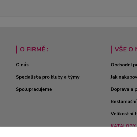
O FIRMĚ :
VŠE O 
O nás
Obchodní p
Specialista pro kluby a týmy
Jak nakupo
Spolupracujeme
Doprava a 
Reklamační
Velikostní 
KATALOGY 