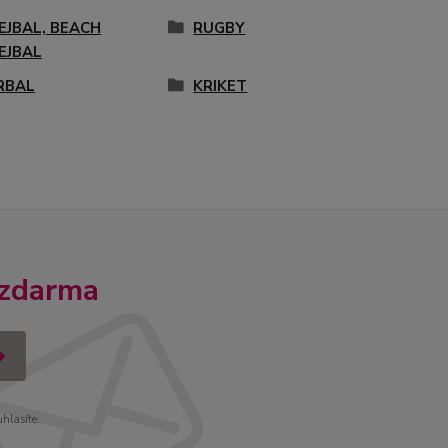
EJBAL, BEACH
RUGBY
EJBAL
RBAL
KRIKET
 zdarma
uhlasíte.