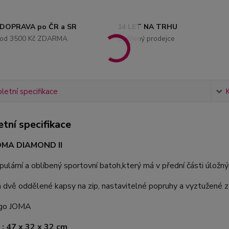
DOPRAVA po ČR a SR
14 LET NA TRHU
od 3500 Kč ZDARMA
Ověřený prodejce
etní specifikace
tní specifikace
OMA DIAMOND II
pulární a oblíbený sportovní batoh,který má v přední části úlož
dvě oddělené kapsy na zip, nastavitelné popruhy a vyztužené z
ogo JOMA
: 47 x 32 x 32 cm