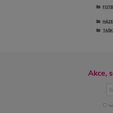
FOTB
HÁZ
TAŠK
Akce, 
Vaš