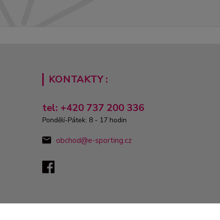
KONTAKTY :
tel: +420 737 200 336
Pondělí-Pátek: 8 - 17 hodin
obchod@e-sporting.cz