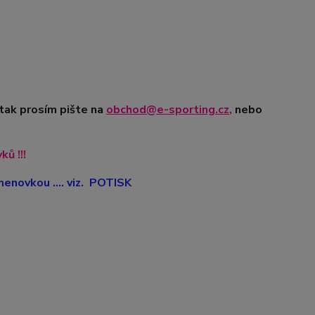
tak prosím pište na
obchod@e-sporting.cz
,
nebo
ů !!!
enovkou .... viz. POTISK