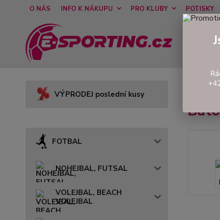
O NÁS
INFO K NÁKUPU
PRO KLUBY
POTISKY
J
Rá
+42
Úvod
VÝPRODEJ poslední kusy
Bat
FOTBAL
NOHEJBAL, FUTSAL
VOLEJBAL, BEACH
VOLEJBAL