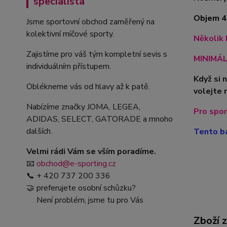
specialista
Objem 44
Jsme sportovní obchod zaměřený na
kolektivní míčové sporty.
Několik 
Zajistíme pro váš tým kompletní sevis s
MINIMÁLN
individuálním přístupem.
Když si 
Oblékneme vás od hlavy až k patě.
volejte 
Nabízíme značky JOMA, LEGEA,
Pro spor
ADIDAS, SELECT, GATORADE a mnoho
dalších.
Tento ba
Velmi rádi Vám se vším poradíme.
📧
obchod@e-sporting.cz
📞 + 420 737 200 336
🤝 preferujete osobní schůzku?
Není problém, jsme tu pro Vás
Zboží 