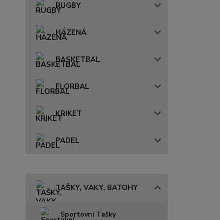
RUGBY
HÁZENÁ
BASKETBAL
FLORBAL
KRIKET
PADEL
TAŠKY, VAKY, BATOHY
Sportovní Tašky