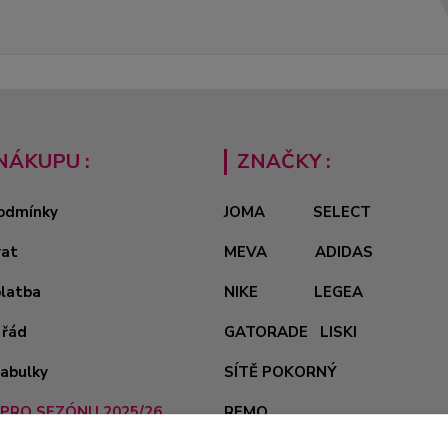
NÁKUPU :
ZNAČKY :
odmínky
JOMA
SELECT
vat
MEVA
ADIDAS
platba
NIKE
LEGEA
 řád
GATORADE
LISKI
tabulky
SÍTĚ POKORNÝ
PRO SEZÓNU 2025/26
REMO