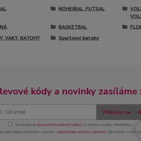
AL
NOHEJBAL, FUTSAL
VOL
VOL
ENÁ
BASKETBAL
FLO
Y, VAKY, BATOHY
Sportovní batohy
slevové kódy a novinky zasíláme
Přihlásit se
Souhlasím se
zpracováním osobních údajů
za účelem rozesílky newsletteru.
e osobní údaje chráníme v souladu s
podmínkami ochrany soukromí
. Potvrzením s nimi so