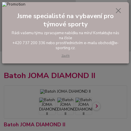
0
ks
tel: +420 737 200 336
CZK
za
0,00 Kč
Pondělí-Pátek: 8 - 17 hodin
Jsme specialisté na vybavení pro
týmové sporty
Menu
Rádi vašemu týmu zpracujeme nabídku na míru! Kontaktujte nás
na čísle
Hledat
+420 737 200 336 nebo prostřednictvím e-mailu obchod@e-
sporting.cz.
Zavřít
Úvod
TAŠKY, VAKY, BATOHY
Sportovní batohy
Batoh JOMA
DIAMOND II
Batoh JOMA DIAMOND II
Batoh JOMA DIAMOND II