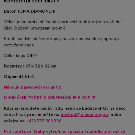
Kompletní specifikace
Batoh JOMA DIAMOND II
Velice populární a oblíbený sportovní batoh,který má v přední
části úložným prostorem pro míč
Batoh má dvě oddělené kapsy na zip, nastavitelné popruhy a
vyztužené záda.
Velké kogo JOMA
Rozměry : 47 x 32 x 32 cm
Objem 44 litrů
Několik barevných variant !!!
MINIMÁLNÍ POČET K OBJEDNÁNÍ JE 5 KS !!!!!!
Když si nebudete vědět rady, nebo se budete chtít na něco
zeptat tak prosím pište na
obchod@e-sporting.cz
,
nebo
volejte na
+420
737 200 336
Pro sportovní kluby vytvoříme speciální nabídku,dle vašich