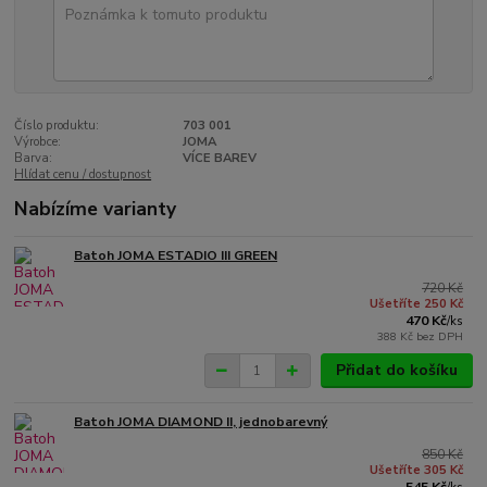
Číslo produktu:
703 001
Výrobce:
JOMA
Barva:
VÍCE BAREV
Hlídat cenu / dostupnost
Nabízíme varianty
Batoh JOMA ESTADIO III GREEN
720 Kč
Ušetříte 250 Kč
470 Kč
/
ks
388 Kč
bez DPH
Přidat do košíku
Batoh JOMA DIAMOND II, jednobarevný
850 Kč
Ušetříte 305 Kč