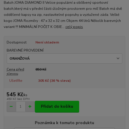
Batoh JOMA DIAMOND II Velice populární a oblíbený sportovní
batoh,který má v přední části úložným prostorem pro míč Batoh má dvě
oddělené kapsy na zip, nastavitelné popruhy a vyztužené záda. Velké
kogo JOMA Rozměry : 47 x 32 x 32 cm Objem 44 litrů Několik barevných
variant !!! MINIMÁLNÍ POČET K OBJE...
celý popis
Dostupnost
Není skladem
BAREVNÉ PROVEDENÍ
Cena před
850 Kč
slevou
Ušetříte
305 Kč (
36
% sleva)
545 Kč
/
ks
450 Kč
bez DPH
Přidat do košíku
Poznámka k tomuto produktu