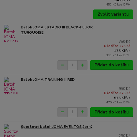
545 Kč
/
ks
450 Kč
bez DPH
Zvolit variantu
Batoh JOMA ESTADIO III BLACK-FLUOR
TURQUOISE
750 Kč
Ušetříte 275 Kč
475 Kč
/
ks
393 Kč
bez DPH
Přidat do košíku
Batoh JOMA TRAINING III RED
950 Kč
Ušetříte 375 Kč
575 Kč
/
ks
475 Kč
bez DPH
Přidat do košíku
Sportovní batoh JOMA EVENTOS,černý
250 Kč