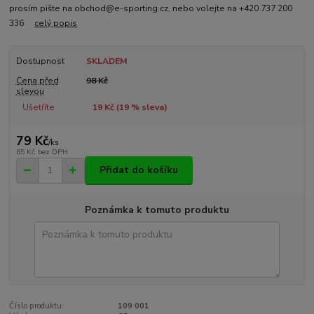
prosím pište na obchod@e-sporting.cz, nebo volejte na +420 737 200
336
celý popis
Dostupnost
SKLADEM
Cena před
98 Kč
slevou
Ušetříte
19 Kč (
19
% sleva)
79 Kč
/
ks
65 Kč
bez DPH
Přidat do košíku
Poznámka k tomuto produktu
Číslo produktu:
109 001