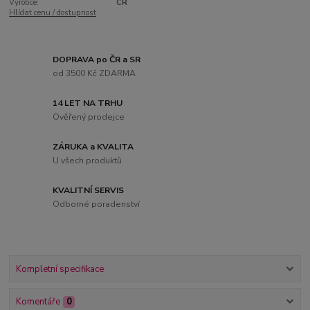
Výrobce:
CR
Hlídat cenu / dostupnost
DOPRAVA po ČR a SR
od 3500 Kč ZDARMA
14 LET NA TRHU
Ověřený prodejce
ZÁRUKA a KVALITA
U všech produktů
KVALITNÍ SERVIS
Odborné poradenství
Kompletní specifikace
Komentáře
0