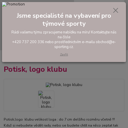
0
ks
tel: +420 737 200 336
CZK
za
0,00 Kč
Pondělí-Pátek: 8 - 17 hodin
Jsme specialisté na vybavení pro
týmové sporty
Menu
Rádi vašemu týmu zpracujeme nabídku na míru! Kontaktujte nás
na čísle
Hledat
+420 737 200 336 nebo prostřednictvím e-mailu obchod@e-
sporting.cz.
Zavřít
Úvod
Potisk, logo klubu
Potisk, logo klubu
Potisk,logo klubu velikost loga : do 7 cm delšího rozměru včetně !!!
Když si nebudete vědět rady, nebo se budete chtít na něco zeptat tak